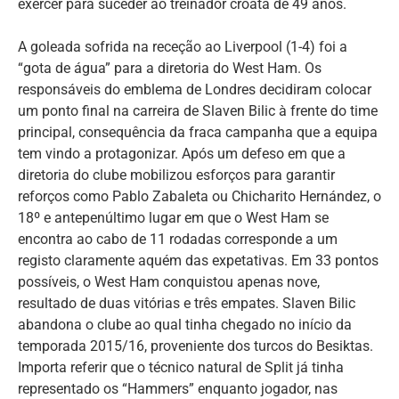
exercer para suceder ao treinador croata de 49 anos.
A goleada sofrida na receção ao Liverpool (1-4) foi a
“gota de água” para a diretoria do West Ham. Os
responsáveis do emblema de Londres decidiram colocar
um ponto final na carreira de Slaven Bilic à frente do time
principal, consequência da fraca campanha que a equipa
tem vindo a protagonizar. Após um defeso em que a
diretoria do clube mobilizou esforços para garantir
reforços como Pablo Zabaleta ou Chicharito Hernández, o
18º e antepenúltimo lugar em que o West Ham se
encontra ao cabo de 11 rodadas corresponde a um
registo claramente aquém das expetativas. Em 33 pontos
possíveis, o West Ham conquistou apenas nove,
resultado de duas vitórias e três empates. Slaven Bilic
abandona o clube ao qual tinha chegado no início da
temporada 2015/16, proveniente dos turcos do Besiktas.
Importa referir que o técnico natural de Split já tinha
representado os “Hammers” enquanto jogador, nas