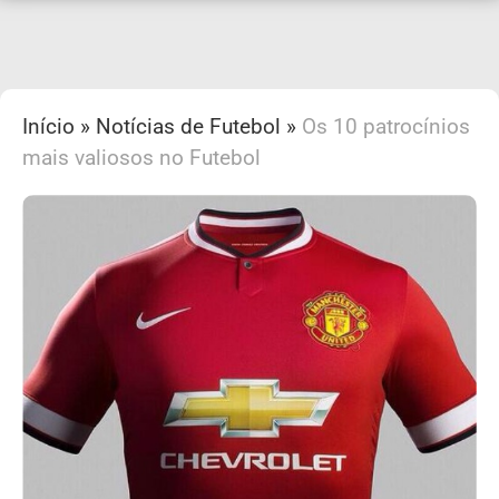
Início
»
Notícias de Futebol
»
Os 10 patrocínios
mais valiosos no Futebol