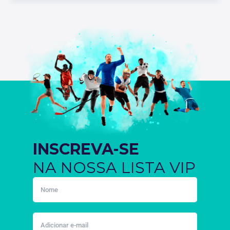
INSCREVA-SE
NA NOSSA LISTA VIP