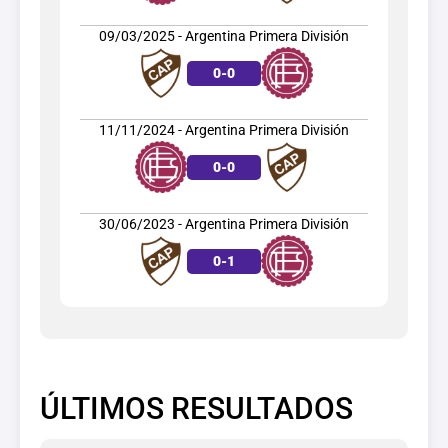
09/03/2025 - Argentina Primera División
0
-
0
11/11/2024 - Argentina Primera División
0
-
0
30/06/2023 - Argentina Primera División
0
-
1
ÚLTIMOS RESULTADOS