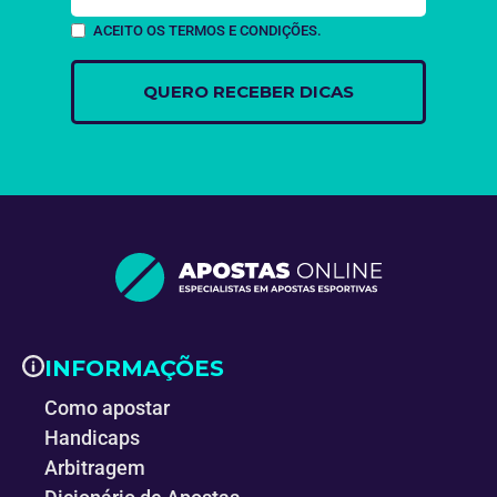
ACEITO OS TERMOS E CONDIÇÕES.
INFORMAÇÕES
Como apostar
Handicaps
Arbitragem