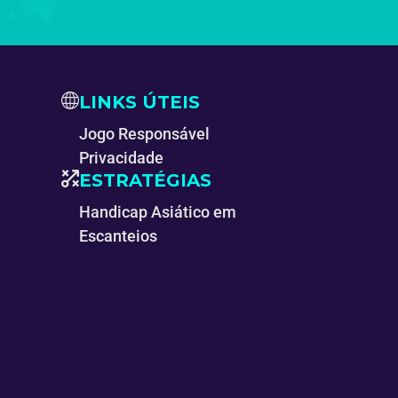
LINKS ÚTEIS
Jogo Responsável
Privacidade
ESTRATÉGIAS
Handicap Asiático em
Escanteios