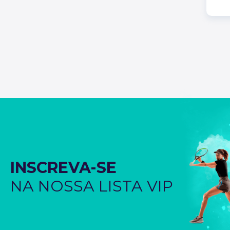
INSCREVA-SE
NA NOSSA LISTA VIP