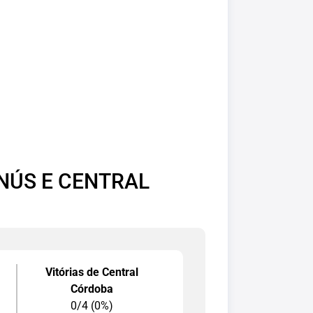
NÚS E CENTRAL
Vitórias de Central
Córdoba
0/4 (0%)