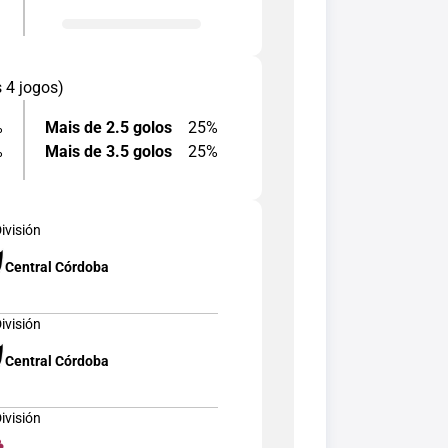
s 4 jogos)
%
Mais de 2.5 golos
25%
%
Mais de 3.5 golos
25%
ivisión
Central Córdoba
ivisión
Central Córdoba
ivisión