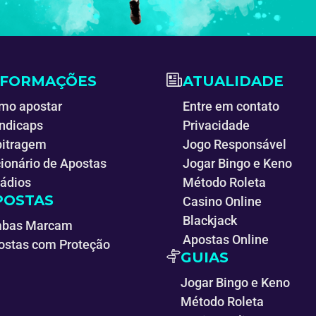
NFORMAÇÕES
ATUALIDADE
mo apostar
Entre em contato
ndicaps
Privacidade
bitragem
Jogo Responsável
cionário de Apostas
Jogar Bingo e Keno
tádios
Método Roleta
POSTAS
Casino Online
Blackjack
bas Marcam
Apostas Online
ostas com Proteção
GUIAS
Jogar Bingo e Keno
Método Roleta