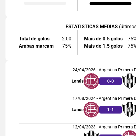
ESTATÍSTICAS MÉDIAS
(último
Total de golos
2.00
Mais de 0.5 golos
75
Ambas marcam
75%
Mais de 1.5 golos
75
24/04/2026 - Argentina Primera D
Lanús
0
-
0
17/08/2024 - Argentina Primera D
Lanús
1
-
1
12/04/2023 - Argentina Primera D