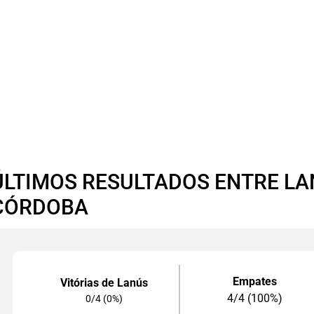
ÚLTIMOS RESULTADOS ENTRE LA
CÓRDOBA
Empates
Vitórias de Lanús
4/4 (100%)
0/4 (0%)