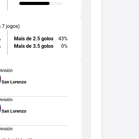
s 7 jogos)
%
Mais de 2.5 golos
43%
%
Mais de 3.5 golos
0%
ivisión
San Lorenzo
ivisión
San Lorenzo
ivisión