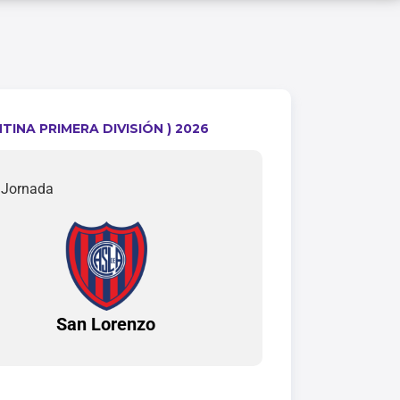
INA PRIMERA DIVISIÓN ) 2026
ª Jornada
San Lorenzo