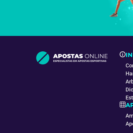
I
Co
Ha
Ar
Di
Es
A
Am
Ap