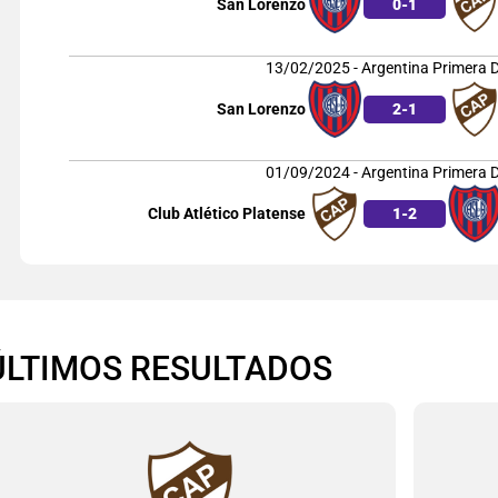
San Lorenzo
0
-
1
13/02/2025 - Argentina Primera D
San Lorenzo
2
-
1
01/09/2024 - Argentina Primera D
Club Atlético Platense
1
-
2
ÚLTIMOS RESULTADOS