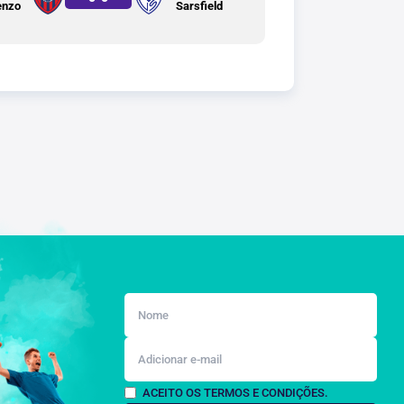
enzo
Sarsfield
ACEITO OS TERMOS E CONDIÇÕES.