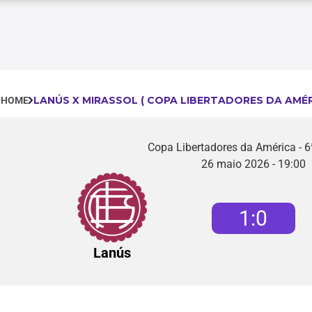
LANÚS X MIRASSOL ( COPA LIBERTADORES DA AMÉR
HOME
Copa Libertadores da América - 
26 maio 2026 - 19:00
1
:
0
Lanús