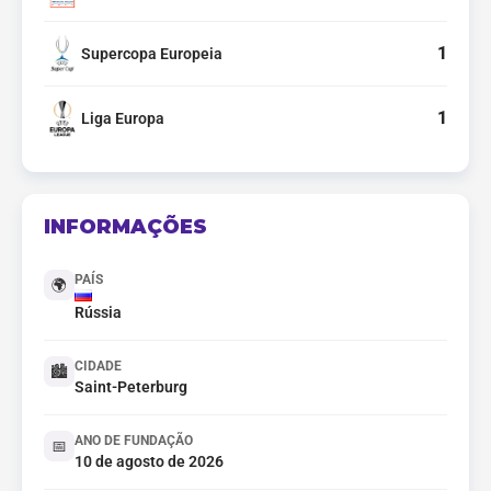
1
Supercopa Europeia
1
Liga Europa
INFORMAÇÕES
PAÍS
🌍
Rússia
CIDADE
🏙
Saint-Peterburg
ANO DE FUNDAÇÃO
📅
10 de agosto de 2026