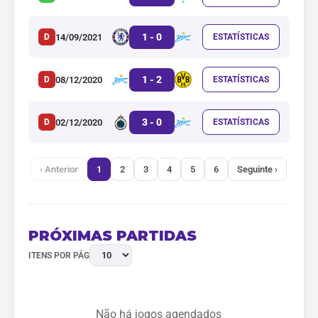
1 - 0
14/09/2021
D
ESTATÍSTICAS
1 - 2
08/12/2020
D
ESTATÍSTICAS
3 - 0
02/12/2020
D
ESTATÍSTICAS
‹ Anterior
1
2
3
4
5
6
Seguinte ›
PRÓXIMAS PARTIDAS
ITENS POR PÁG
Não há jogos agendados