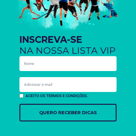
INSCREVA-SE
NA NOSSA LISTA VIP
ACEITO OS TERMOS E CONDIÇÕES.