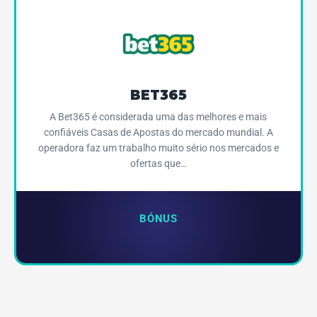
BET365
A Bet365 é considerada uma das melhores e mais
confiáveis Casas de Apostas do mercado mundial. A
operadora faz um trabalho muito sério nos mercados e
ofertas que…
BÓNUS