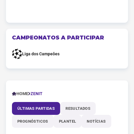
CAMPEONATOS A PARTICIPAR
Liga dos Campeões
ZENIT
HOME
ÚLTIMAS PARTIDAS
RESULTADOS
PROGNÓSTICOS
PLANTEL
NOTÍCIAS