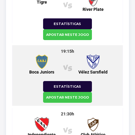
Tigre
River Plate
ESTATÍSTICAS
APOSTAR NESTE JOGO
19:15h
Boca Juniors
Vélez Sarsfield
ESTATÍSTICAS
APOSTAR NESTE JOGO
21:30h
Independiente
Club Atlético