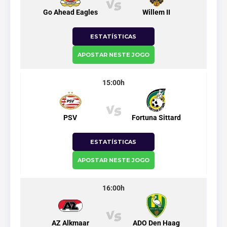
Go Ahead Eagles
Willem II
ESTATÍSTICAS
APOSTAR NESTE JOGO
15:00h
PSV
Fortuna Sittard
ESTATÍSTICAS
APOSTAR NESTE JOGO
16:00h
AZ Alkmaar
ADO Den Haag