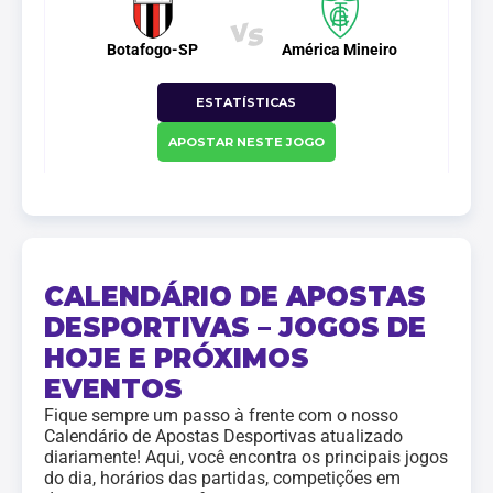
Botafogo-SP
América Mineiro
ESTATÍSTICAS
APOSTAR NESTE JOGO
CALENDÁRIO DE APOSTAS
DESPORTIVAS – JOGOS DE
HOJE E PRÓXIMOS
EVENTOS
Fique sempre um passo à frente com o nosso
Calendário de Apostas Desportivas atualizado
diariamente! Aqui, você encontra os principais jogos
do dia, horários das partidas, competições em