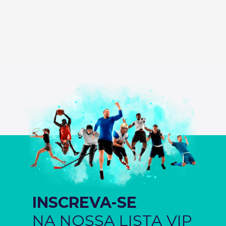
INSCREVA-SE
NA NOSSA LISTA VIP