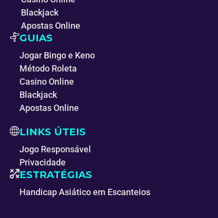
Blackjack
Apostas Online
GUIAS
Jogar Bingo e Keno
Método Roleta
Casino Online
Blackjack
Apostas Online
LINKS ÚTEIS
Jogo Responsável
Privacidade
ESTRATÉGIAS
Handicap Asiático em Escanteios