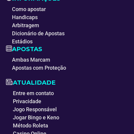
Como apostar
Handicaps
Arbitragem
Dicionário de Apostas
Estádios
APOSTAS
Ambas Marcam
Apostas com Proteção
ATUALIDADE
Entre em contato
Privacidade
Jogo Responsável
Jogar Bingo e Keno
Método Roleta
Casino Online