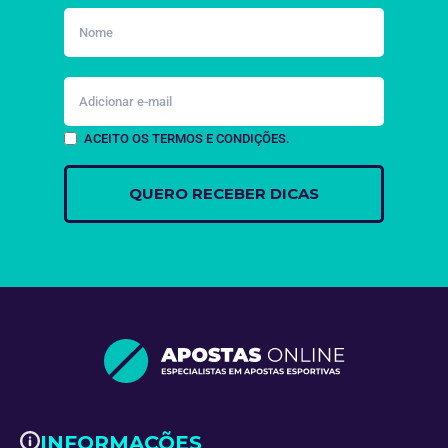
ACEITO OS TERMOS E CONDIÇÕES.
INFORMAÇÕES