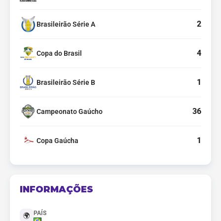
2
Brasileirão Série A
4
Copa do Brasil
1
Brasileirão Série B
36
Campeonato Gaúcho
1
Copa Gaúcha
INFORMAÇÕES
PAÍS
🌍