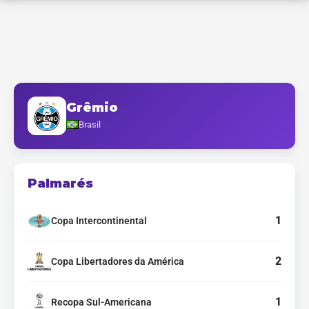
Grêmio
Brasil
Palmarés
1
Copa Intercontinental
2
Copa Libertadores da América
1
Recopa Sul-Americana