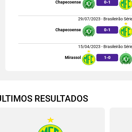
Chapecoense
0
-
1
29/07/2023 - Brasileirão Séri
Chapecoense
0
-
1
15/04/2023 - Brasileirão Séri
Mirassol
1
-
0
ÚLTIMOS RESULTADOS