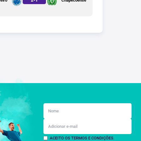
eiro
Chapecoense
ACEITO OS TERMOS E CONDIÇÕES.