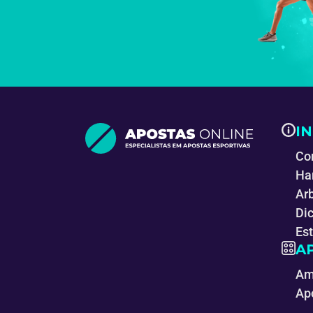
I
Co
Ha
Ar
Di
Es
A
Am
Ap