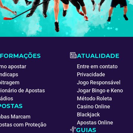
NFORMAÇÕES
ATUALIDADE
mo apostar
Entre em contato
ndicaps
Privacidade
bitragem
Jogo Responsável
cionário de Apostas
Jogar Bingo e Keno
tádios
Método Roleta
POSTAS
Casino Online
Blackjack
bas Marcam
Apostas Online
ostas com Proteção
GUIAS