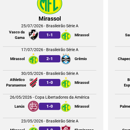
Mirassol
25/07/2026 - Brasileirão Série A
Vasco da
1
-
1
Mirassol
Sa
Gama
17/07/2026 - Brasileirão Série A
2
-
1
Mirassol
Grêmio
Chape
30/05/2026 - Brasileirão Série A
Athletico
B
1
-
0
Mirassol
Paranaense
Esp
26/05/2026 - Copa Libertadores da América
1
-
0
Lanús
Mirassol
Palme
23/05/2026 - Brasileirão Série A
1
-
0