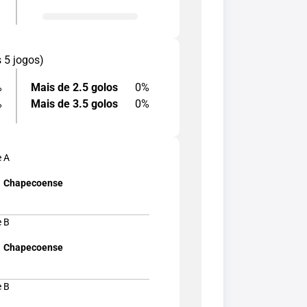
s 5 jogos)
%
Mais de 2.5 golos
0%
%
Mais de 3.5 golos
0%
e A
Chapecoense
e B
Chapecoense
e B