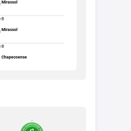
Mirassol
e B
Mirassol
e B
Chapecoense