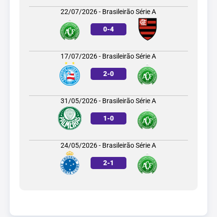
22/07/2026 - Brasileirão Série A
0
-
4
17/07/2026 - Brasileirão Série A
2
-
0
31/05/2026 - Brasileirão Série A
1
-
0
24/05/2026 - Brasileirão Série A
2
-
1