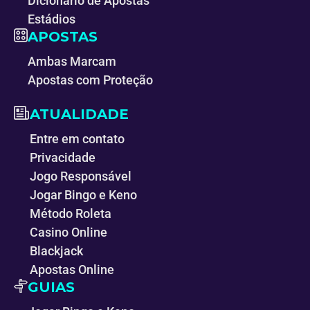
Dicionário de Apostas
Estádios
APOSTAS
Ambas Marcam
Apostas com Proteção
ATUALIDADE
Entre em contato
Privacidade
Jogo Responsável
Jogar Bingo e Keno
Método Roleta
Casino Online
Blackjack
Apostas Online
GUIAS