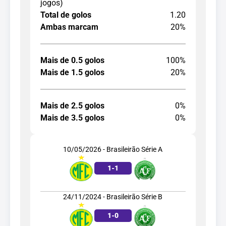
jogos)
Total de golos
1.20
Ambas marcam
20%
Mais de 0.5 golos
100%
Mais de 1.5 golos
20%
Mais de 2.5 golos
0%
Mais de 3.5 golos
0%
10/05/2026 - Brasileirão Série A
1
-
1
24/11/2024 - Brasileirão Série B
1
-
0