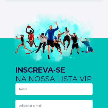
INSCREVA-SE
NA NOSSA LISTA VIP