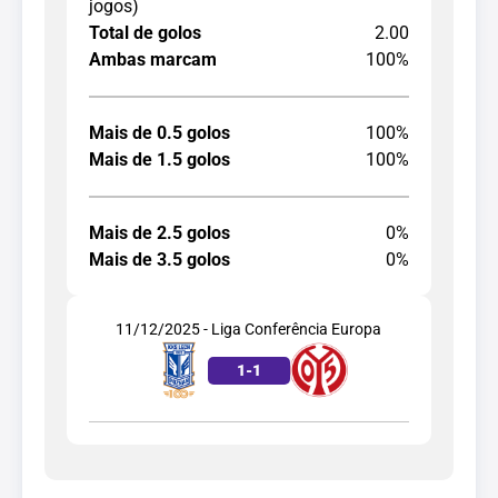
jogos)
Total de golos
2.00
Ambas marcam
100%
Mais de 0.5 golos
100%
Mais de 1.5 golos
100%
Mais de 2.5 golos
0%
Mais de 3.5 golos
0%
11/12/2025 - Liga Conferência Europa
1
-
1