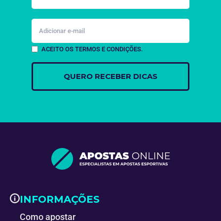
ACEITO OS TERMOS E CONDIÇÕES.
INFORMAÇÕES
Como apostar