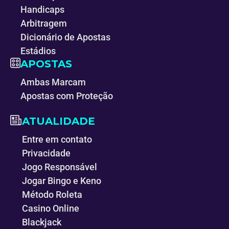
Handicaps
Arbitragem
Dicionário de Apostas
Estádios
APOSTAS
Ambas Marcam
Apostas com Proteção
ATUALIDADE
Entre em contato
Privacidade
Jogo Responsável
Jogar Bingo e Keno
Método Roleta
Casino Online
Blackjack