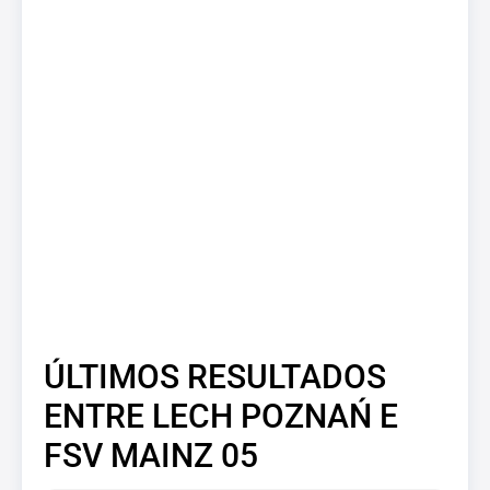
ÚLTIMOS RESULTADOS
ENTRE LECH POZNAŃ E
FSV MAINZ 05