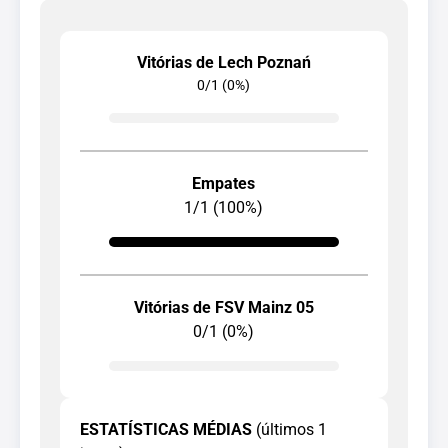
Vitórias de Lech Poznań
0/1 (0%)
Empates
1/1 (100%)
Vitórias de FSV Mainz 05
0/1 (0%)
ESTATÍSTICAS MÉDIAS
(últimos 1