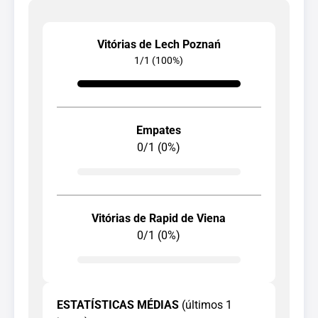
Vitórias de Lech Poznań
1/1 (100%)
Empates
0/1 (0%)
Vitórias de Rapid de Viena
0/1 (0%)
ESTATÍSTICAS MÉDIAS
(últimos 1