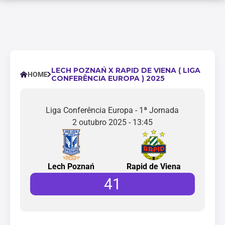
LECH POZNAŃ X RAPID DE VIENA ( LIGA
HOME
CONFERÊNCIA EUROPA ) 2025
Liga Conferência Europa - 1ª Jornada
2 outubro 2025 - 13:45
Lech Poznań
Rapid de Viena
4
1