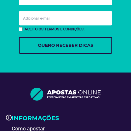
ACEITO OS TERMOS E CONDIÇÕES.
INFORMAÇÕES
Como apostar