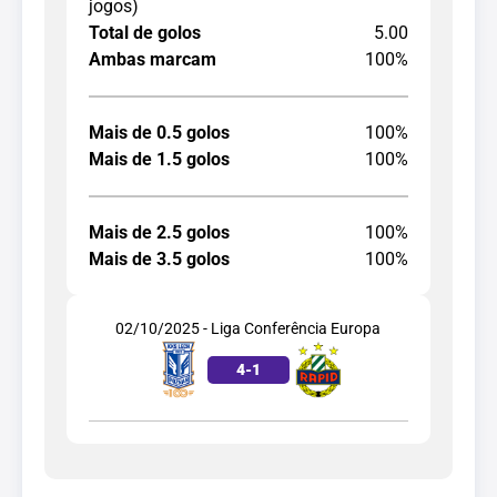
jogos)
Total de golos
5.00
Ambas marcam
100%
Mais de 0.5 golos
100%
Mais de 1.5 golos
100%
Mais de 2.5 golos
100%
Mais de 3.5 golos
100%
02/10/2025 - Liga Conferência Europa
4
-
1