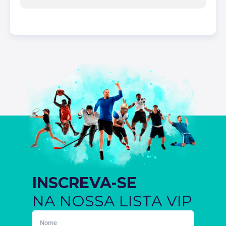
INSCREVA-SE
NA NOSSA LISTA VIP