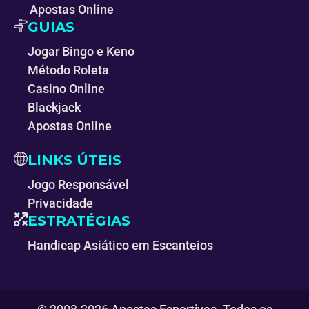
Apostas Online
GUIAS
Jogar Bingo e Keno
Método Roleta
Casino Online
Blackjack
Apostas Online
LINKS ÚTEIS
Jogo Responsável
Privacidade
ESTRATÉGIAS
Handicap Asiático em Escanteios