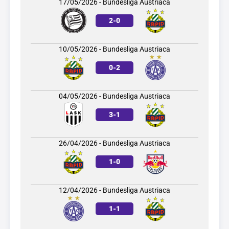
17/05/2026 - Bundesliga Austriaca
2
-
0
10/05/2026 - Bundesliga Austriaca
0
-
2
04/05/2026 - Bundesliga Austriaca
3
-
1
26/04/2026 - Bundesliga Austriaca
1
-
0
12/04/2026 - Bundesliga Austriaca
1
-
1