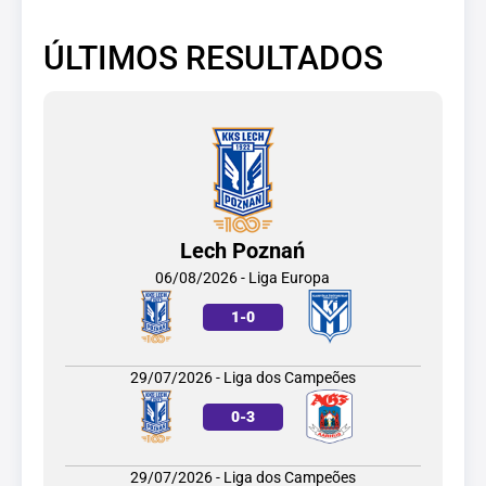
ÚLTIMOS RESULTADOS
Lech Poznań
06/08/2026 - Liga Europa
1
-
0
29/07/2026 - Liga dos Campeões
0
-
3
29/07/2026 - Liga dos Campeões