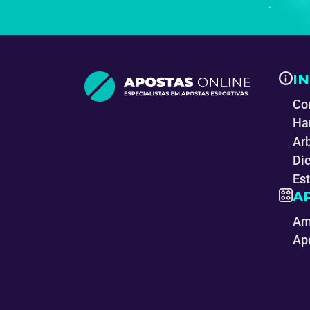
I
Co
Ha
Ar
Di
Es
A
Am
Ap