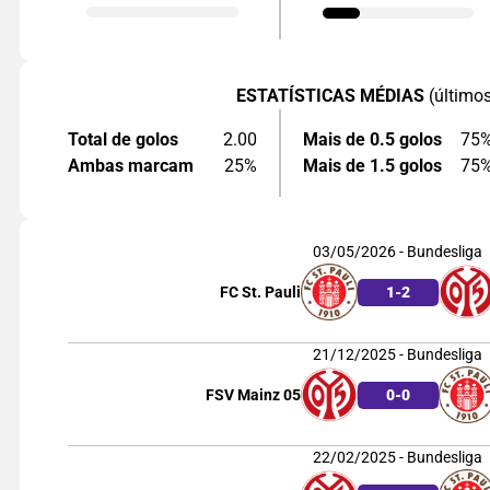
ESTATÍSTICAS MÉDIAS
(último
Total de golos
2.00
Mais de 0.5 golos
75
Ambas marcam
25%
Mais de 1.5 golos
75
03/05/2026 - Bundesliga
FC St. Pauli
1
-
2
21/12/2025 - Bundesliga
FSV Mainz 05
0
-
0
22/02/2025 - Bundesliga