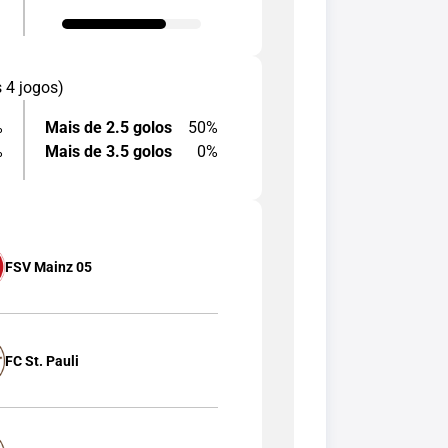
s 4 jogos)
%
Mais de 2.5 golos
50%
%
Mais de 3.5 golos
0%
FSV Mainz 05
FC St. Pauli