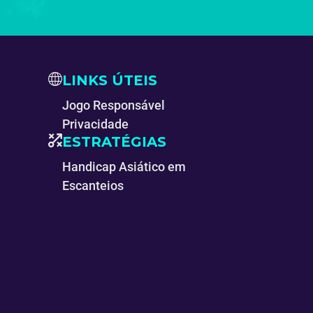
LINKS ÚTEIS
Jogo Responsável
Privacidade
ESTRATÉGIAS
Handicap Asiático em
Escanteios