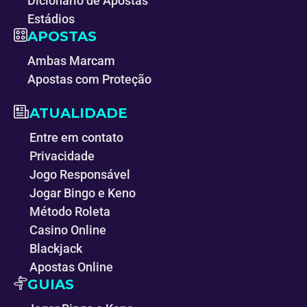
Dicionário de Apostas
Estádios
APOSTAS
Ambas Marcam
Apostas com Proteção
ATUALIDADE
Entre em contato
Privacidade
Jogo Responsável
Jogar Bingo e Keno
Método Roleta
Casino Online
Blackjack
Apostas Online
GUIAS