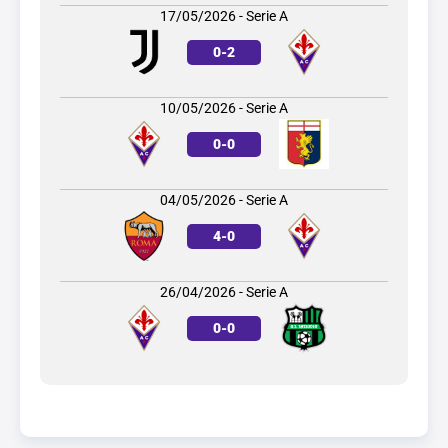
17/05/2026 - Serie A
0
-
2
10/05/2026 - Serie A
0
-
0
04/05/2026 - Serie A
4
-
0
26/04/2026 - Serie A
0
-
0