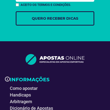
ACEITO OS TERMOS E CONDIÇÕES.
INFORMAÇÕES
Como apostar
Handicaps
Arbitragem
Dicionário de Apostas