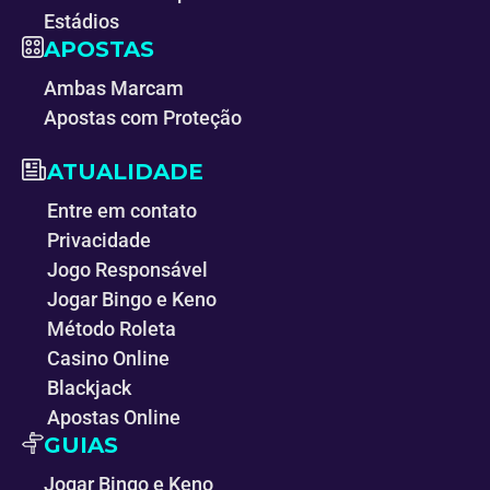
Estádios
APOSTAS
Ambas Marcam
Apostas com Proteção
ATUALIDADE
Entre em contato
Privacidade
Jogo Responsável
Jogar Bingo e Keno
Método Roleta
Casino Online
Blackjack
Apostas Online
GUIAS
Jogar Bingo e Keno