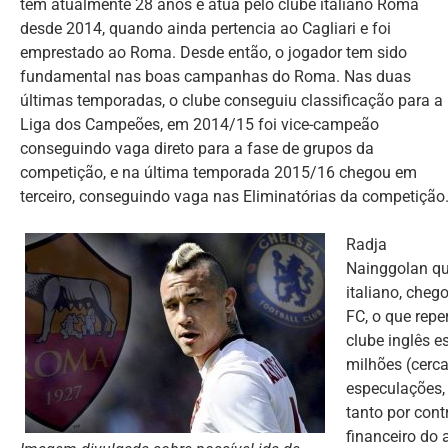
tem atualmente 28 anos e atua pelo clube italiano Roma
desde 2014, quando ainda pertencia ao Cagliari e foi
emprestado ao Roma. Desde então, o jogador tem sido
fundamental nas boas campanhas do Roma. Nas duas
últimas temporadas, o clube conseguiu classificação para a
Liga dos Campeões, em 2014/15 foi vice-campeão
conseguindo vaga direto para a fase de grupos da
competição, e na última temporada 2015/16 chegou em
terceiro, conseguindo vaga nas Eliminatórias da competição
Radja
Nainggolan qu
italiano, cheg
FC, o que repe
clube inglês e
milhões (cerc
especulações,
tanto por cont
financeiro do 