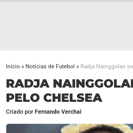
Início
»
Notícias de Futebol
»
Radja Nainggolan s
RADJA NAINGGOLA
PELO CHELSEA
Criado por
Fernando Verchai