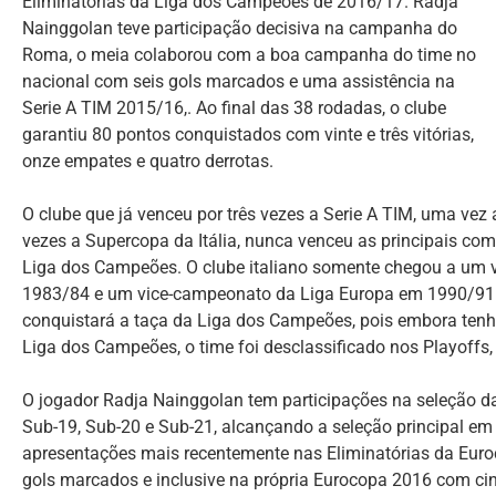
Eliminatórias da Liga dos Campeões de 2016/17. Radja
Nainggolan teve participação decisiva na campanha do
Roma, o meia colaborou com a boa campanha do time no
nacional com seis gols marcados e uma assistência na
Serie A TIM 2015/16,. Ao final das 38 rodadas, o clube
garantiu 80 pontos conquistados com vinte e três vitórias,
onze empates e quatro derrotas.
O clube que já venceu por três vezes a Serie A TIM, uma vez a
vezes a Supercopa da Itália, nunca venceu as principais co
Liga dos Campeões. O clube italiano somente chegou a um
1983/84 e um vice-campeonato da Liga Europa em 1990/91.
conquistará a taça da Liga dos Campeões, pois embora tenha
Liga dos Campeões, o time foi desclassificado nos Playoffs
O jogador Radja Nainggolan tem participações na seleção d
Sub-19, Sub-20 e Sub-21, alcançando a seleção principal e
apresentações mais recentemente nas Eliminatórias da Euro
gols marcados e inclusive na própria Eurocopa 2016 com cin