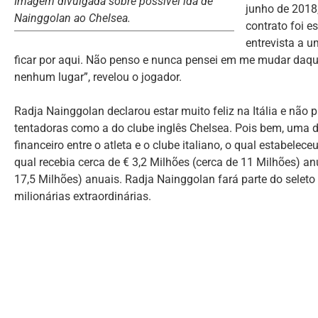
Imagem divulgada sobre possível ida de
junho de 2018
Nainggolan ao Chelsea.
contrato foi e
entrevista a u
ficar por aqui. Não penso e nunca pensei em me mudar daqui
nenhum lugar”, revelou o jogador.
Radja Nainggolan declarou estar muito feliz na Itália e não
tentadoras como a do clube inglês Chelsea. Pois bem, uma 
financeiro entre o atleta e o clube italiano, o qual estabelec
qual recebia cerca de € 3,2 Milhões (cerca de 11 Milhões) an
17,5 Milhões) anuais. Radja Nainggolan fará parte do selet
milionárias extraordinárias.