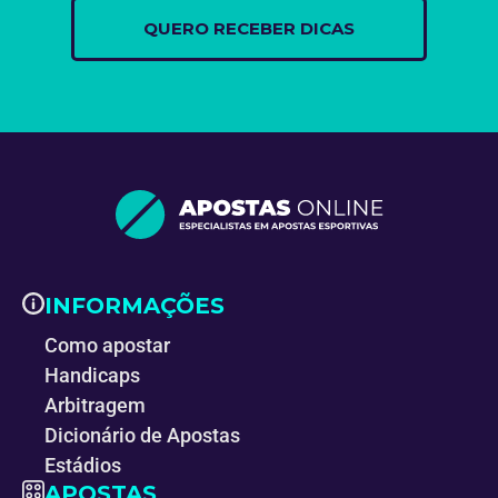
INFORMAÇÕES
Como apostar
Handicaps
Arbitragem
Dicionário de Apostas
Estádios
APOSTAS