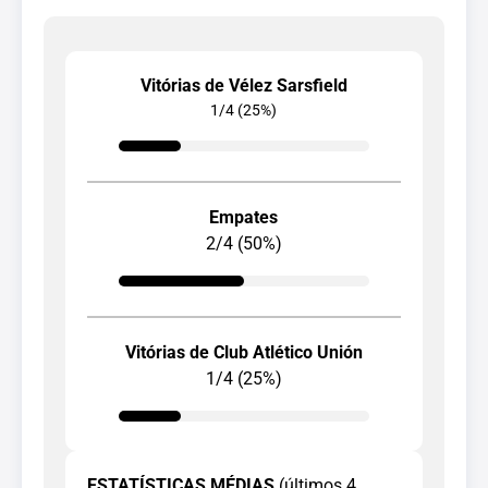
Vitórias de Vélez Sarsfield
1/4 (25%)
Empates
2/4 (50%)
Vitórias de Club Atlético Unión
1/4 (25%)
ESTATÍSTICAS MÉDIAS
(últimos 4