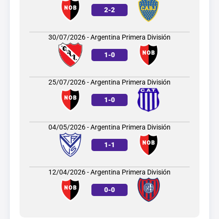
2
-
2
30/07/2026 - Argentina Primera División
1
-
0
25/07/2026 - Argentina Primera División
1
-
0
04/05/2026 - Argentina Primera División
1
-
1
12/04/2026 - Argentina Primera División
0
-
0