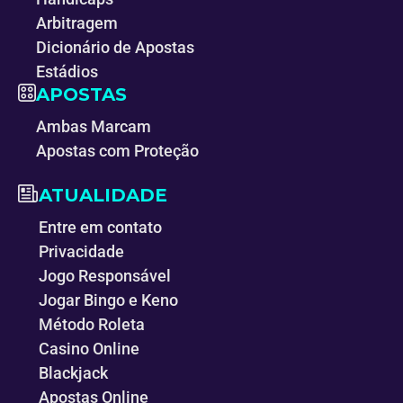
Arbitragem
Dicionário de Apostas
Estádios
APOSTAS
Ambas Marcam
Apostas com Proteção
ATUALIDADE
Entre em contato
Privacidade
Jogo Responsável
Jogar Bingo e Keno
Método Roleta
Casino Online
Blackjack
Apostas Online