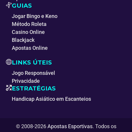
GUIAS
Jogar Bingo e Keno
Método Roleta
Casino Online
Blackjack
Apostas Online
LINKS ÚTEIS
Jogo Responsável
Privacidade
ESTRATÉGIAS
Handicap Asiático em Escanteios
© 2008-2026
Apostas Esportivas
. Todos os