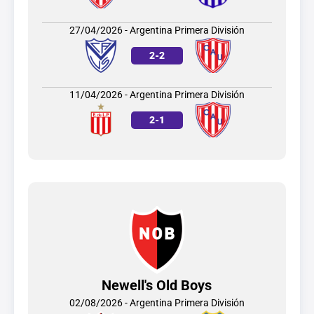
27/04/2026 - Argentina Primera División
2
-
2
11/04/2026 - Argentina Primera División
2
-
1
Newell's Old Boys
02/08/2026 - Argentina Primera División