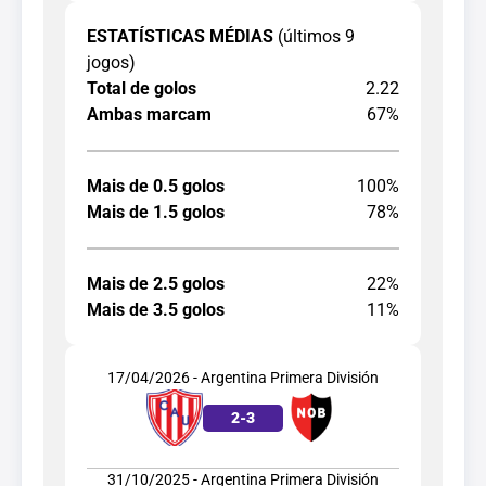
ESTATÍSTICAS MÉDIAS
(últimos 9
jogos)
Total de golos
2.22
Ambas marcam
67%
Mais de 0.5 golos
100%
Mais de 1.5 golos
78%
Mais de 2.5 golos
22%
Mais de 3.5 golos
11%
17/04/2026 - Argentina Primera División
2
-
3
31/10/2025 - Argentina Primera División