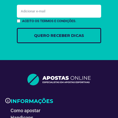
ACEITO OS TERMOS E CONDIÇÕES.
INFORMAÇÕES
Como apostar
Handicaps