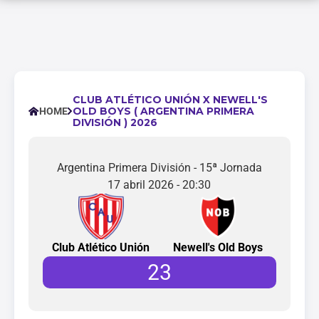
CLUB ATLÉTICO UNIÓN X NEWELL'S
OLD BOYS ( ARGENTINA PRIMERA
HOME
DIVISIÓN ) 2026
Argentina Primera División - 15ª Jornada
17 abril 2026 - 20:30
Club Atlético Unión
Newell's Old Boys
2
3