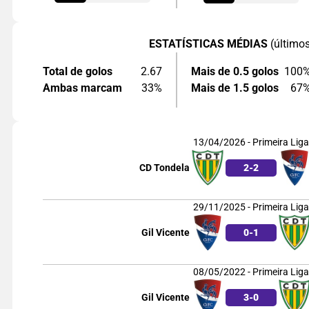
ESTATÍSTICAS MÉDIAS
(último
Total de golos
2.67
Mais de 0.5 golos
100
Ambas marcam
33%
Mais de 1.5 golos
67
13/04/2026 - Primeira Liga
CD Tondela
2
-
2
29/11/2025 - Primeira Liga
Gil Vicente
0
-
1
08/05/2022 - Primeira Liga
Gil Vicente
3
-
0