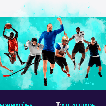
NFORMAÇÕES
ATUALIDADE