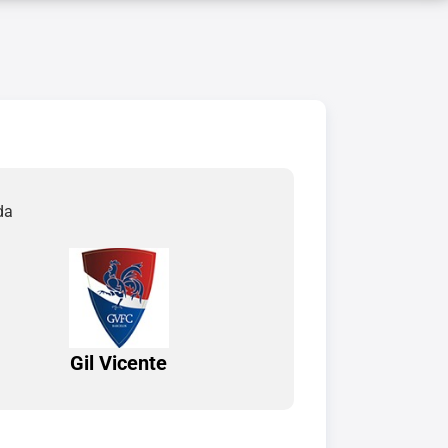
da
Gil Vicente