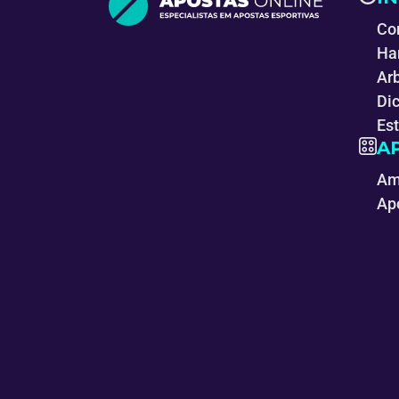
Co
Ha
Ar
Di
Es
A
Am
Ap