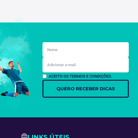
ACEITO OS TERMOS E CONDIÇÕES.
LINKS ÚTEIS