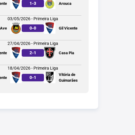
1
-
3
cente
Arouca
03/05/2026 - Primeira Liga
0
-
0
 Ave
Gil Vicente
27/04/2026 - Primeira Liga
2
-
1
cente
Casa Pia
18/04/2026 - Primeira Liga
Vitória de
0
-
1
cente
Guimarães