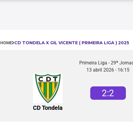
CD TONDELA X GIL VICENTE ( PRIMEIRA LIGA ) 2025
HOME
Primeira Liga - 29ª Jorna
13 abril 2026 - 16:15
2
:
2
CD Tondela