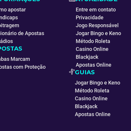
mo apostar
Entre em contato
ndicaps
Privacidade
bitragem
Jogo Responsável
cionário de Apostas
Jogar Bingo e Keno
tádios
Método Roleta
POSTAS
Casino Online
Blackjack
bas Marcam
Apostas Online
ostas com Proteção
GUIAS
Jogar Bingo e Keno
Método Roleta
Casino Online
Blackjack
Apostas Online