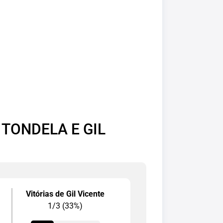
TONDELA E GIL
Vitórias de Gil Vicente
1/3 (33%)