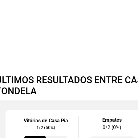
ÚLTIMOS RESULTADOS ENTRE CAS
TONDELA
Empates
Vitórias de Casa Pia
0/2 (0%)
1/2 (50%)