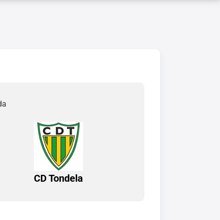
da
CD Tondela