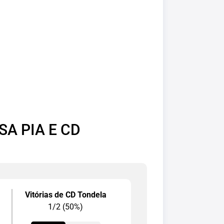
A PIA E CD
Vitórias de CD Tondela
1/2 (50%)