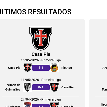
ÚLTIMOS RESULTADOS
Casa Pia
16/05/2026 - Primeira Liga
1
-
1
Casa Pia
Rio Ave
Ar
11/05/2026 - Primeira Liga
Vitória de
0
-
1
Casa Pia
Guimarães
Ton
27/04/2026 - Primeira Liga
Spor
2
-
1
Gil Vicente
Casa Pia