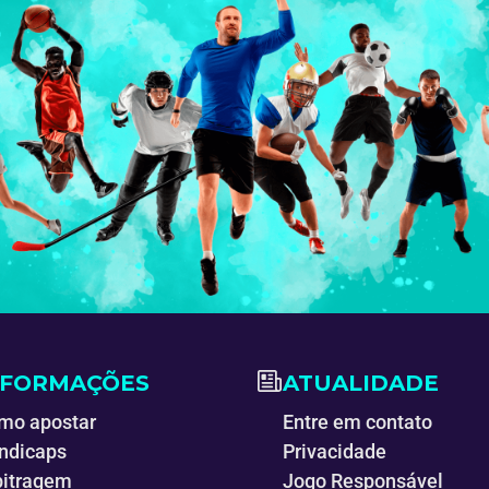
NFORMAÇÕES
ATUALIDADE
mo apostar
Entre em contato
ndicaps
Privacidade
bitragem
Jogo Responsável