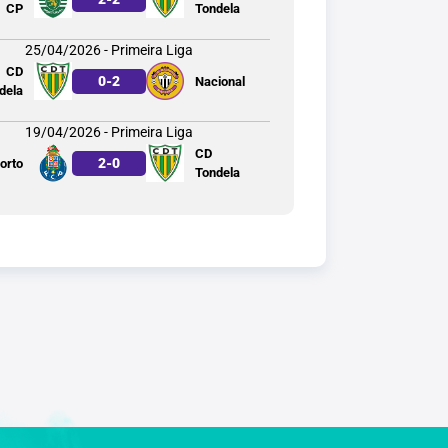
CP
Tondela
25/04/2026 - Primeira Liga
CD
0
-
2
Nacional
dela
19/04/2026 - Primeira Liga
CD
2
-
0
orto
Tondela