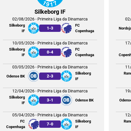
Silkeborg IF
02/08/2026 - Primeira Liga da Dinamarca
02/
Silkeborg
FC
1
-
3
Nordsj
IF
Copenhaga
10/05/2026 - Primeira Liga da Dinamarca
17/
Silkeborg
FC
0
-
4
IF
Copenhaga
Copen
03/05/2026 - Primeira Liga da Dinamarca
11/
Silkeborg
Ran
2
-
3
Odense BK
IF
12/04/2026 - Primeira Liga da Dinamarca
19/
Silkeborg
3
-
1
Odense BK
Odens
IF
05/04/2026 - Primeira Liga da Dinamarca
12/
FC
Silkeborg
Ran
7
-
0
Copenhaga
IF