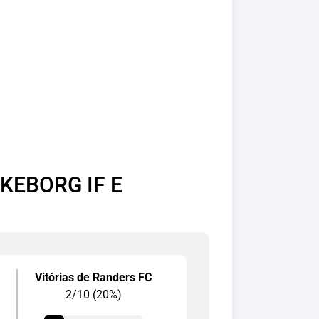
KEBORG IF E
Vitórias de Randers FC
2/10 (20%)