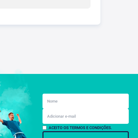
ACEITO OS TERMOS E CONDIÇÕES.