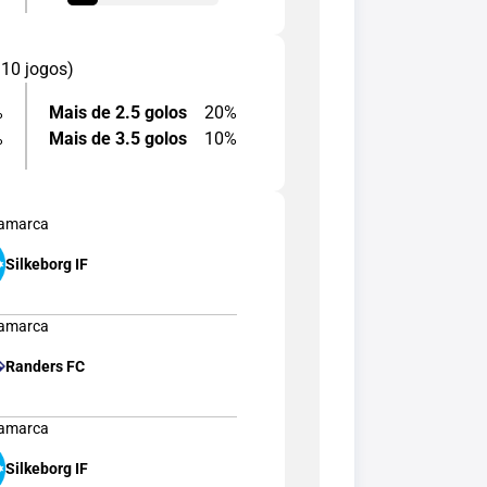
 10 jogos)
%
Mais de 2.5 golos
20%
%
Mais de 3.5 golos
10%
namarca
Silkeborg IF
namarca
Randers FC
namarca
Silkeborg IF