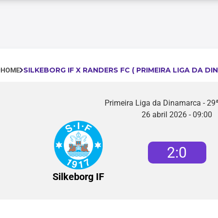
SILKEBORG IF X RANDERS FC ( PRIMEIRA LIGA DA DI
HOME
Primeira Liga da Dinamarca - 29
26 abril 2026 - 09:00
2
:
0
Silkeborg IF