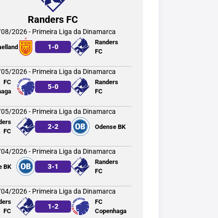
Randers FC
08/2026 - Primeira Liga da Dinamarca
Randers
1
-
0
aelland
FC
05/2026 - Primeira Liga da Dinamarca
FC
Randers
5
-
0
haga
FC
05/2026 - Primeira Liga da Dinamarca
ders
2
-
2
Odense BK
FC
04/2026 - Primeira Liga da Dinamarca
Randers
3
-
1
e BK
FC
04/2026 - Primeira Liga da Dinamarca
ders
FC
1
-
2
FC
Copenhaga