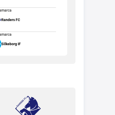
namarca
Randers FC
namarca
Silkeborg IF