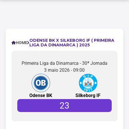
ODENSE BK X SILKEBORG IF ( PRIMEIRA
HOME
LIGA DA DINAMARCA ) 2025
Primeira Liga da Dinamarca - 30ª Jornada
3 maio 2026 - 09:00
Odense BK
Silkeborg IF
2
3