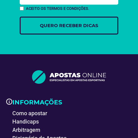
ACEITO OS TERMOS E CONDIÇÕES.
INFORMAÇÕES
Como apostar
Handicaps
Arbitragem