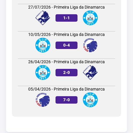
27/07/2026 - Primeira Liga da Dinamarca
1
-
1
10/05/2026 - Primeira Liga da Dinamarca
0
-
4
26/04/2026 - Primeira Liga da Dinamarca
2
-
0
05/04/2026 - Primeira Liga da Dinamarca
7
-
0