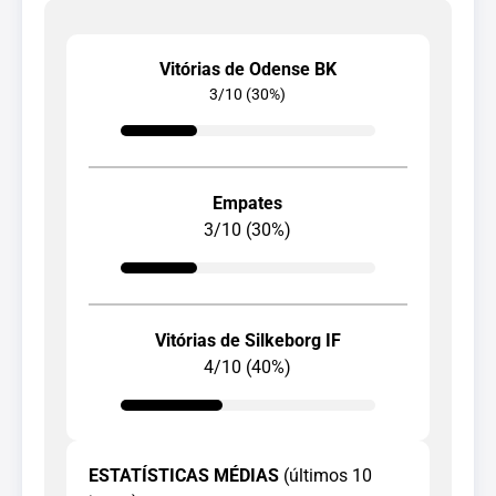
Vitórias de Odense BK
3/10 (30%)
Empates
3/10 (30%)
Vitórias de Silkeborg IF
4/10 (40%)
ESTATÍSTICAS MÉDIAS
(últimos 10