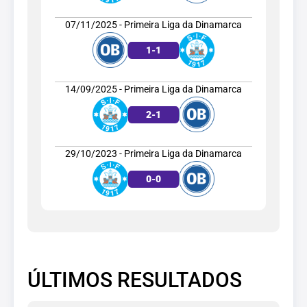
07/11/2025 - Primeira Liga da Dinamarca
1
-
1
14/09/2025 - Primeira Liga da Dinamarca
2
-
1
29/10/2023 - Primeira Liga da Dinamarca
0
-
0
ÚLTIMOS RESULTADOS