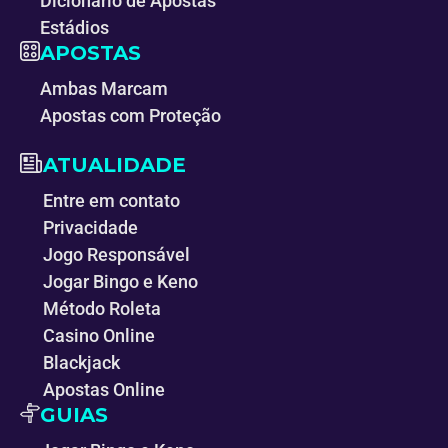
Dicionário de Apostas
Estádios
APOSTAS
Ambas Marcam
Apostas com Proteção
ATUALIDADE
Entre em contato
Privacidade
Jogo Responsável
Jogar Bingo e Keno
Método Roleta
Casino Online
Blackjack
Apostas Online
GUIAS