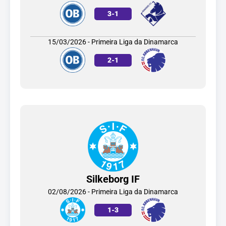
3
-
1
15/03/2026 - Primeira Liga da Dinamarca
2
-
1
Silkeborg IF
02/08/2026 - Primeira Liga da Dinamarca
1
-
3