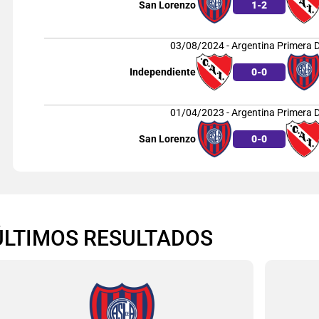
San Lorenzo
1
-
2
03/08/2024 - Argentina Primera D
Independiente
0
-
0
01/04/2023 - Argentina Primera D
San Lorenzo
0
-
0
ÚLTIMOS RESULTADOS