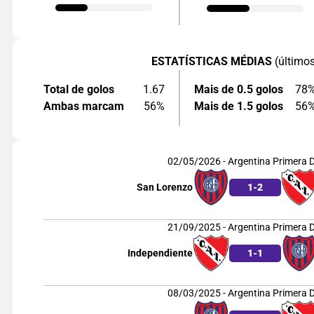
ESTATÍSTICAS MÉDIAS
(último
Total de golos
1.67
Mais de 0.5 golos
78
Ambas marcam
56%
Mais de 1.5 golos
56
02/05/2026 - Argentina Primera D
San Lorenzo
1
-
2
21/09/2025 - Argentina Primera D
Independiente
1
-
1
08/03/2025 - Argentina Primera D