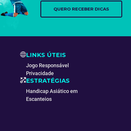
LINKS ÚTEIS
Jogo Responsável
Privacidade
ESTRATÉGIAS
Handicap Asiático em
Escanteios