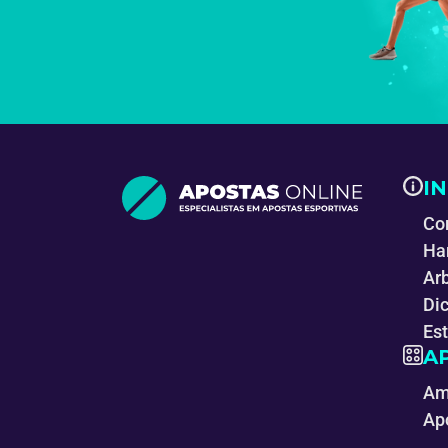
I
Co
Ha
Ar
Di
Es
A
Am
Ap