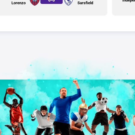
Indepe
Lorenzo
Sarsfield