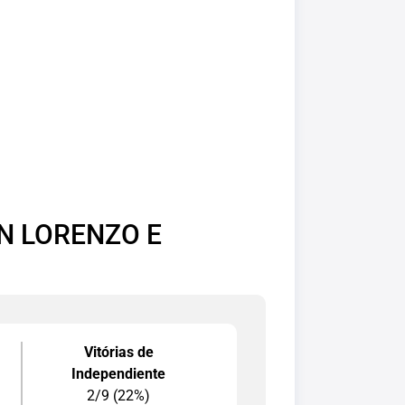
N LORENZO E
Vitórias de
Independiente
2/9 (22%)