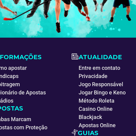
NFORMAÇÕES
ATUALIDADE
mo apostar
Entre em contato
ndicaps
Privacidade
bitragem
Jogo Responsável
cionário de Apostas
Jogar Bingo e Keno
tádios
Método Roleta
POSTAS
Casino Online
Blackjack
bas Marcam
Apostas Online
ostas com Proteção
GUIAS