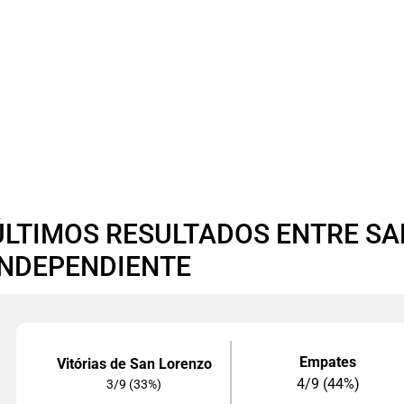
ÚLTIMOS RESULTADOS ENTRE SA
INDEPENDIENTE
Empates
Vitórias de San Lorenzo
4/9 (44%)
3/9 (33%)