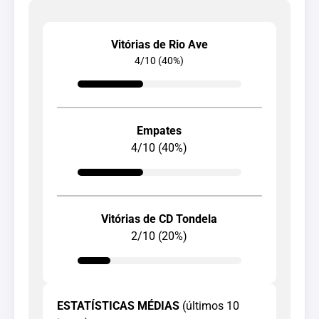
Vitórias de Rio Ave
4/10 (40%)
Empates
4/10 (40%)
Vitórias de CD Tondela
2/10 (20%)
ESTATÍSTICAS MÉDIAS
(últimos 10