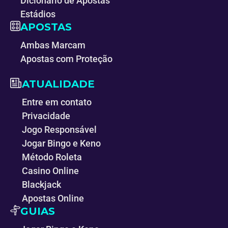
Dicionário de Apostas
Estádios
APOSTAS
Ambas Marcam
Apostas com Proteção
ATUALIDADE
Entre em contato
Privacidade
Jogo Responsável
Jogar Bingo e Keno
Método Roleta
Casino Online
Blackjack
Apostas Online
GUIAS