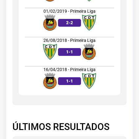
01/02/2019 - Primeira Liga
2
-
2
26/08/2018 - Primeira Liga
1
-
1
16/04/2018 - Primeira Liga
1
-
1
ÚLTIMOS RESULTADOS