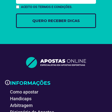
ACEITO OS TERMOS E CONDIÇÕES.
INFORMAÇÕES
Como apostar
Handicaps
Arbitragem