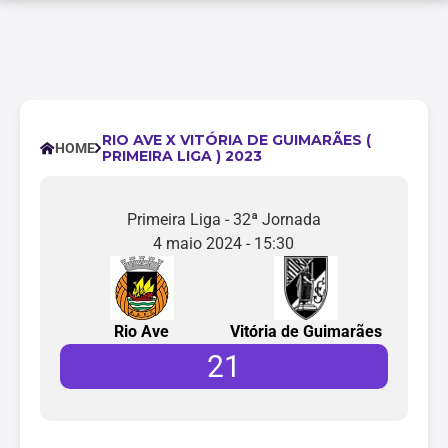
RIO AVE X VITÓRIA DE GUIMARÃES (
HOME
PRIMEIRA LIGA ) 2023
Primeira Liga - 32ª Jornada
4 maio 2024 - 15:30
Rio Ave
Vitória de Guimarães
2
1