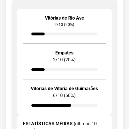
Vitórias de Rio Ave
2/10 (20%)
Empates
2/10 (20%)
Vitórias de Vitória de Guimarães
6/10 (60%)
ESTATÍSTICAS MÉDIAS
(últimos 10