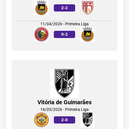
2
-
2
11/04/2026 - Primeira Liga
0
-
2
Vitória de Guimarães
16/05/2026 - Primeira Liga
2
-
0