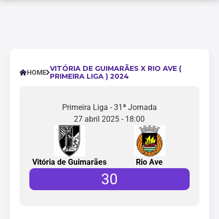
VITÓRIA DE GUIMARÃES X RIO AVE (
HOME
PRIMEIRA LIGA ) 2024
Primeira Liga - 31ª Jornada
27 abril 2025 - 18:00
Vitória de Guimarães
Rio Ave
3
0