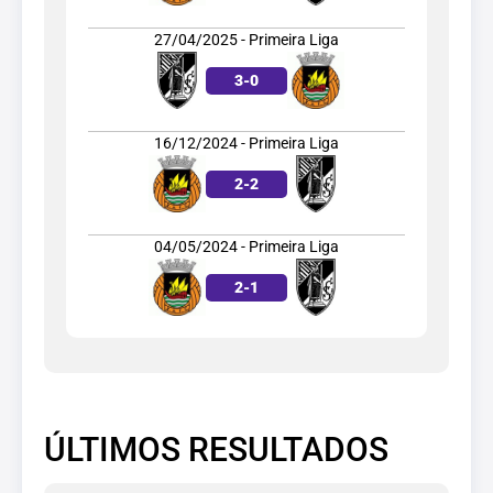
27/04/2025 - Primeira Liga
3
-
0
16/12/2024 - Primeira Liga
2
-
2
04/05/2024 - Primeira Liga
2
-
1
ÚLTIMOS RESULTADOS