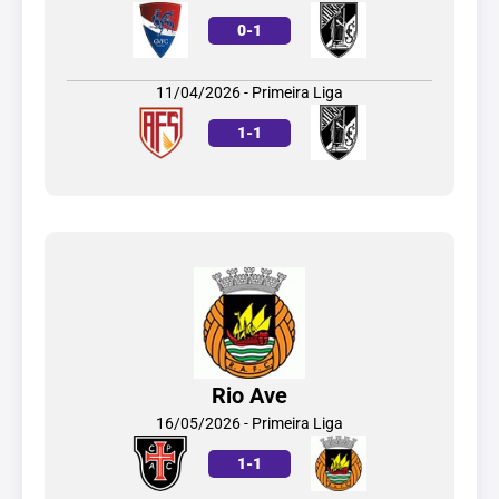
0
-
1
11/04/2026 - Primeira Liga
1
-
1
Rio Ave
16/05/2026 - Primeira Liga
1
-
1