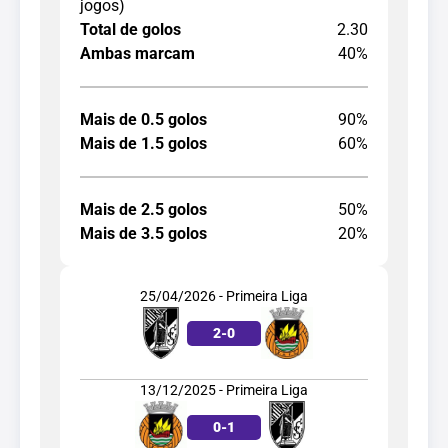
jogos)
Total de golos
2.30
Ambas marcam
40%
Mais de 0.5 golos
90%
Mais de 1.5 golos
60%
Mais de 2.5 golos
50%
Mais de 3.5 golos
20%
25/04/2026 - Primeira Liga
2
-
0
13/12/2025 - Primeira Liga
0
-
1