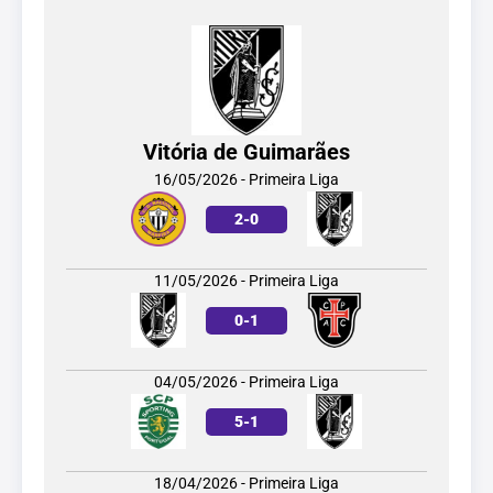
Vitória de Guimarães
16/05/2026 - Primeira Liga
2
-
0
11/05/2026 - Primeira Liga
0
-
1
04/05/2026 - Primeira Liga
5
-
1
18/04/2026 - Primeira Liga