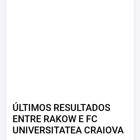
ÚLTIMOS RESULTADOS
ENTRE RAKOW E FC
UNIVERSITATEA CRAIOVA