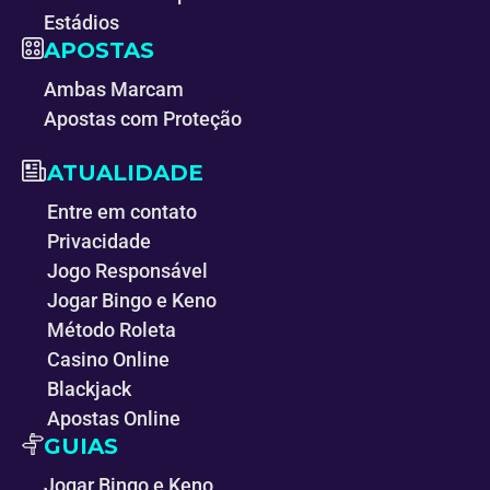
Estádios
APOSTAS
Ambas Marcam
Apostas com Proteção
ATUALIDADE
Entre em contato
Privacidade
Jogo Responsável
Jogar Bingo e Keno
Método Roleta
Casino Online
Blackjack
Apostas Online
GUIAS
Jogar Bingo e Keno