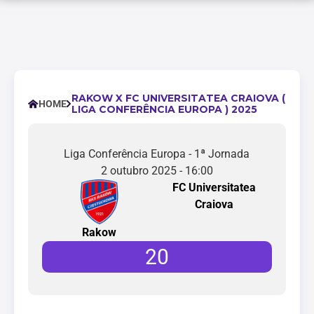
RAKOW X FC UNIVERSITATEA CRAIOVA (
HOME
LIGA CONFERÊNCIA EUROPA ) 2025
Liga Conferência Europa - 1ª Jornada
2 outubro 2025 - 16:00
FC Universitatea
Craiova
Rakow
2
0