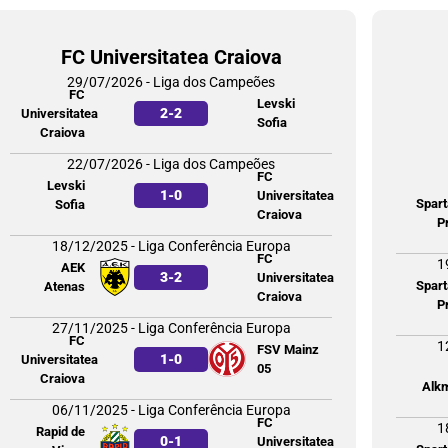
FC Universitatea Craiova
29/07/2026 - Liga dos Campeões
FC
Levski
2
-
2
Universitatea
Sofia
Craiova
22/07/2026 - Liga dos Campeões
FC
Levski
1
-
0
Universitatea
Spart
Sofia
Craiova
P
18/12/2025 - Liga Conferência Europa
FC
1
AEK
3
-
2
Universitatea
Spart
Atenas
Craiova
P
27/11/2025 - Liga Conferência Europa
FC
1
FSV Mainz
1
-
0
Universitatea
05
Craiova
Alk
06/11/2025 - Liga Conferência Europa
FC
1
Rapid de
0
-
1
Universitatea