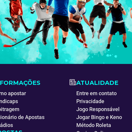
NFORMAÇÕES
ATUALIDADE
mo apostar
Entre em contato
ndicaps
Privacidade
bitragem
Jogo Responsável
cionário de Apostas
Jogar Bingo e Keno
tádios
Método Roleta