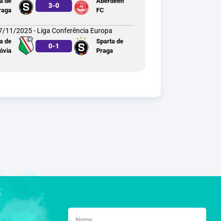
a de
Aberdeen
3
-
0
raga
FC
7/11/2025 - Liga Conferência Europa
a de
Sparta de
0
-
1
óvia
Praga