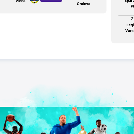
Spart
Viena
Craiova
P
2
Legi
Vars