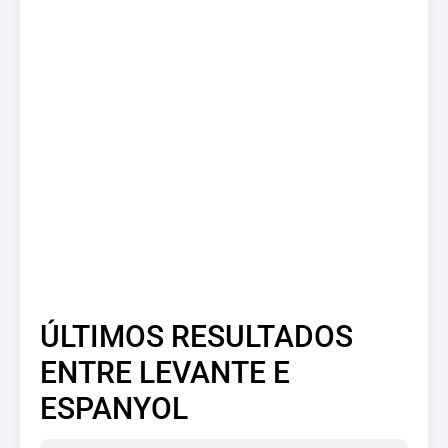
ÚLTIMOS RESULTADOS
ENTRE LEVANTE E
ESPANYOL