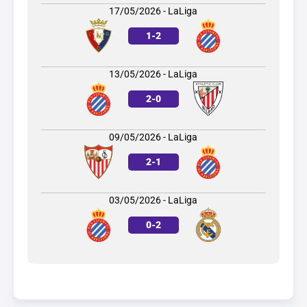
17/05/2026 - LaLiga
1
-
2
13/05/2026 - LaLiga
2
-
0
09/05/2026 - LaLiga
2
-
1
03/05/2026 - LaLiga
0
-
2