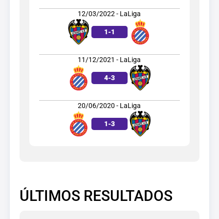
12/03/2022 - LaLiga
1
-
1
11/12/2021 - LaLiga
4
-
3
20/06/2020 - LaLiga
1
-
3
ÚLTIMOS RESULTADOS