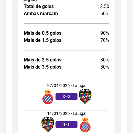
Total de golos
2.50
Ambas marcam
60%
Mais de 0.5 golos
90%
Mais de 1.5 golos
70%
Mais de 2.5 golos
30%
Mais de 3.5 golos
30%
27/04/2026 - LaLiga
0
-
0
11/01/2026 - LaLiga
1
-
1