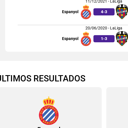
11/12/2021 - LaLiga
Espanyol
4
-
3
20/06/2020 - LaLiga
Espanyol
1
-
3
ÚLTIMOS RESULTADOS