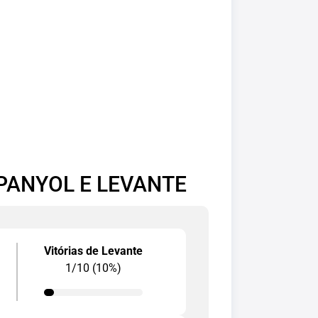
PANYOL E LEVANTE
Vitórias de Levante
1/10 (10%)