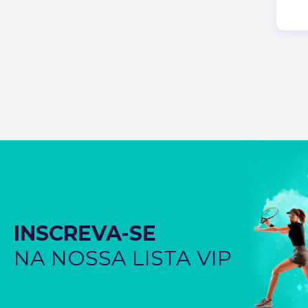
INSCREVA-SE
NA NOSSA LISTA VIP