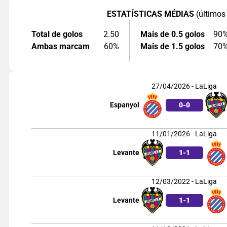
ESTATÍSTICAS MÉDIAS
(últimos
Total de golos
2.50
Mais de 0.5 golos
90
Ambas marcam
60%
Mais de 1.5 golos
70
27/04/2026 - LaLiga
Espanyol
0
-
0
11/01/2026 - LaLiga
Levante
1
-
1
12/03/2022 - LaLiga
Levante
1
-
1