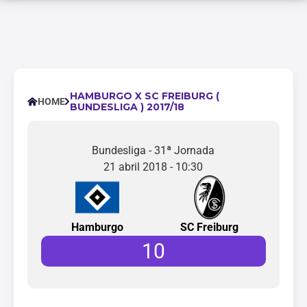
HAMBURGO X SC FREIBURG (
HOME
BUNDESLIGA ) 2017/18
Bundesliga - 31ª Jornada
21 abril 2018 - 10:30
Hamburgo
SC Freiburg
1
0