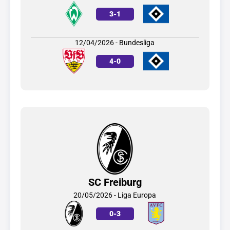
3
-
1
12/04/2026 - Bundesliga
4
-
0
SC Freiburg
20/05/2026 - Liga Europa
0
-
3