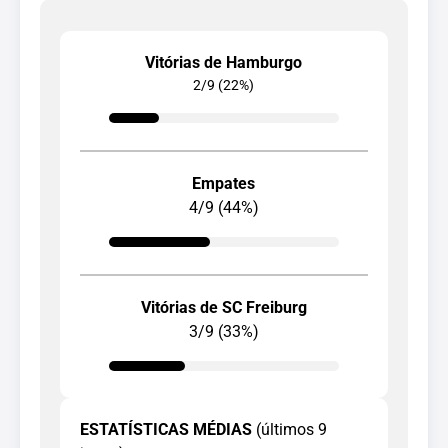
Vitórias de Hamburgo
2/9 (22%)
Empates
4/9 (44%)
Vitórias de SC Freiburg
3/9 (33%)
ESTATÍSTICAS MÉDIAS
(últimos 9