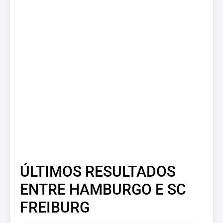
ÚLTIMOS RESULTADOS
ENTRE HAMBURGO E SC
FREIBURG