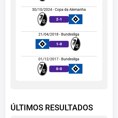
30/10/2024 - Copa da Alemanha
2
-
1
21/04/2018 - Bundesliga
1
-
0
01/12/2017 - Bundesliga
0
-
0
ÚLTIMOS RESULTADOS