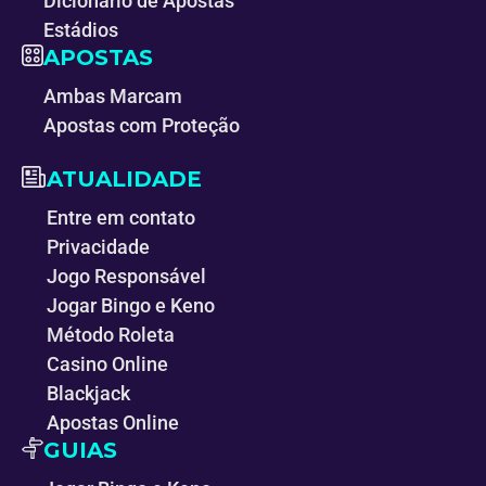
Dicionário de Apostas
Estádios
APOSTAS
Ambas Marcam
Apostas com Proteção
ATUALIDADE
Entre em contato
Privacidade
Jogo Responsável
Jogar Bingo e Keno
Método Roleta
Casino Online
Blackjack
Apostas Online
GUIAS