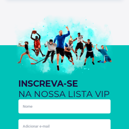
INSCREVA-SE
NA NOSSA LISTA VIP