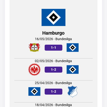
Hamburgo
16/05/2026 - Bundesliga
1
-
1
02/05/2026 - Bundesliga
1
-
2
25/04/2026 - Bundesliga
1
-
2
18/04/2026 - Bundesliga