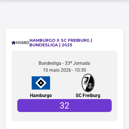
HAMBURGO X SC FREIBURG (
HOME
BUNDESLIGA ) 2025
Bundesliga - 33ª Jornada
10 maio 2026 - 10:30
Hamburgo
SC Freiburg
3
2