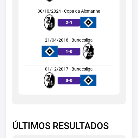
30/10/2024 - Copa da Alemanha
2
-
1
21/04/2018 - Bundesliga
1
-
0
01/12/2017 - Bundesliga
0
-
0
ÚLTIMOS RESULTADOS