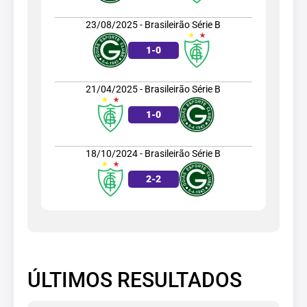
23/08/2025 - Brasileirão Série B
1
-
0
21/04/2025 - Brasileirão Série B
1
-
0
18/10/2024 - Brasileirão Série B
2
-
2
ÚLTIMOS RESULTADOS