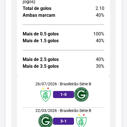
jogos)
Total de golos
2.10
Ambas marcam
40%
Mais de 0.5 golos
100%
Mais de 1.5 golos
40%
Mais de 2.5 golos
40%
Mais de 3.5 golos
30%
26/07/2026 - Brasileirão Série B
1
-
0
22/03/2026 - Brasileirão Série B
3
-
1