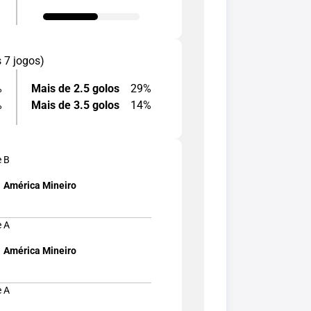
s 7 jogos)
%
Mais de 2.5 golos
29%
%
Mais de 3.5 golos
14%
e B
América Mineiro
e A
América Mineiro
e A