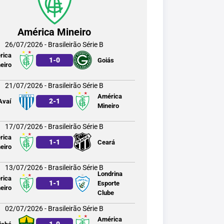
América Mineiro
26/07/2026 - Brasileirão Série B
rica
1
-
0
Goiás
eiro
21/07/2026 - Brasileirão Série B
América
2
-
1
Avaí
Mineiro
17/07/2026 - Brasileirão Série B
rica
1
-
1
Ceará
eiro
13/07/2026 - Brasileirão Série B
Londrina
rica
1
-
1
Esporte
eiro
Clube
02/07/2026 - Brasileirão Série B
América
1
-
0