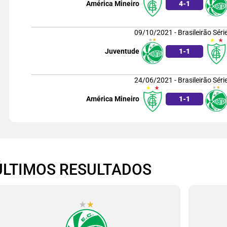
América Mineiro
4
-
1
09/10/2021 - Brasileirão Séri
Juventude
1
-
1
24/06/2021 - Brasileirão Séri
América Mineiro
1
-
1
ÚLTIMOS RESULTADOS