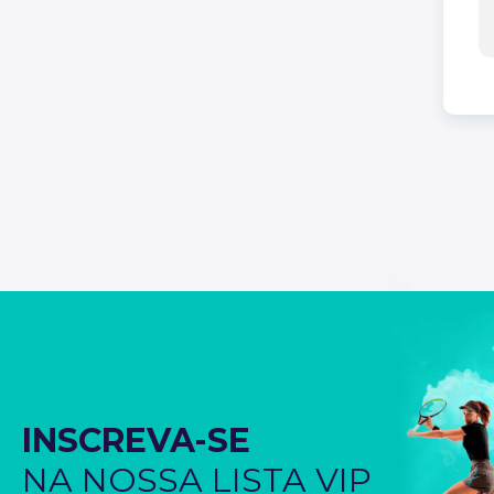
INSCREVA-SE
NA NOSSA LISTA VIP