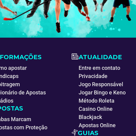
NFORMAÇÕES
ATUALIDADE
mo apostar
Entre em contato
ndicaps
Privacidade
bitragem
Jogo Responsável
cionário de Apostas
Jogar Bingo e Keno
tádios
Método Roleta
POSTAS
Casino Online
Blackjack
bas Marcam
Apostas Online
ostas com Proteção
GUIAS