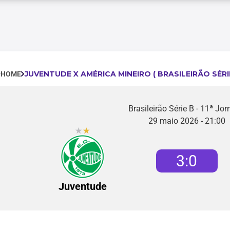
JUVENTUDE X AMÉRICA MINEIRO ( BRASILEIRÃO SÉRIE
HOME
Brasileirão Série B - 11ª Jo
29 maio 2026 - 21:00
3
:
0
Juventude