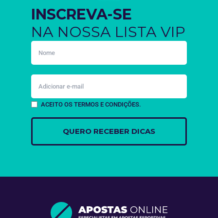
INSCREVA-SE
NA NOSSA LISTA VIP
ACEITO OS TERMOS E CONDIÇÕES.