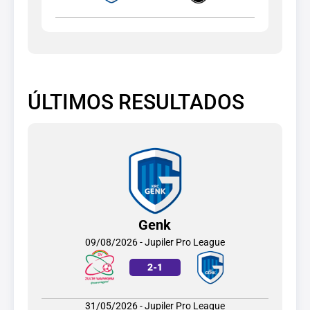
ÚLTIMOS RESULTADOS
Genk
09/08/2026 - Jupiler Pro League
2
-
1
31/05/2026 - Jupiler Pro League