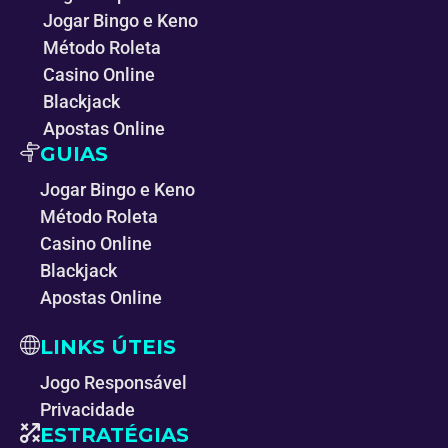
Jogar Bingo e Keno
Método Roleta
Casino Online
Blackjack
Apostas Online
GUIAS
Jogar Bingo e Keno
Método Roleta
Casino Online
Blackjack
Apostas Online
LINKS ÚTEIS
Jogo Responsável
Privacidade
ESTRATÉGIAS