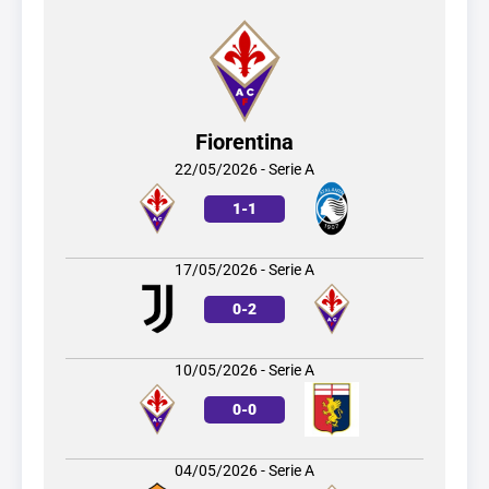
Fiorentina
22/05/2026 - Serie A
1
-
1
17/05/2026 - Serie A
0
-
2
10/05/2026 - Serie A
0
-
0
04/05/2026 - Serie A