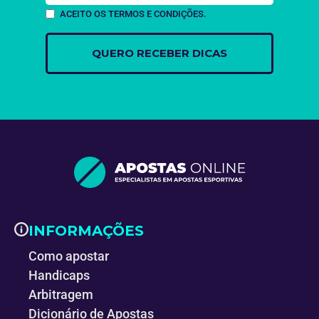
ACEITO OS TERMOS E CONDIÇÕES.
INFORMAÇÕES
Como apostar
Handicaps
Arbitragem
Dicionário de Apostas