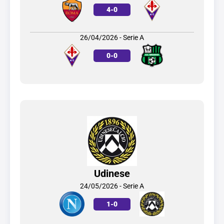
4
-
0
26/04/2026 - Serie A
0
-
0
Udinese
24/05/2026 - Serie A
1
-
0