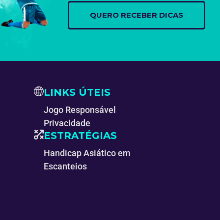
LINKS ÚTEIS
Jogo Responsável
Privacidade
ESTRATÉGIAS
Handicap Asiático em
Escanteios