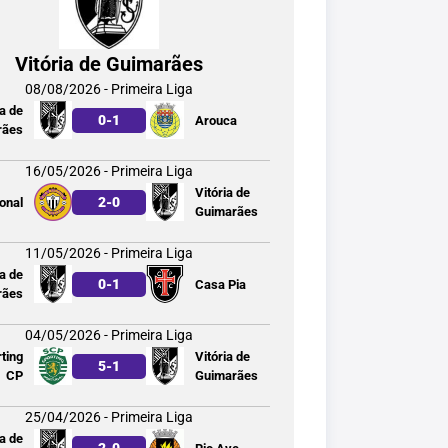
Vitória de Guimarães
08/08/2026 - Primeira Liga
ia de
0
-
1
Arouca
rães
16/05/2026 - Primeira Liga
Vitória de
2
-
0
onal
Guimarães
11/05/2026 - Primeira Liga
ia de
0
-
1
Casa Pia
rães
04/05/2026 - Primeira Liga
ting
Vitória de
5
-
1
CP
Guimarães
25/04/2026 - Primeira Liga
ia de
2
-
0