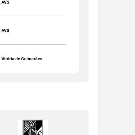
AVS
AVS
Vitória de Guimarães