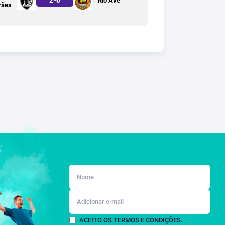
Rio Ave
rães
ACEITO OS TERMOS E CONDIÇÕES.