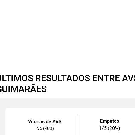
ÚLTIMOS RESULTADOS ENTRE AVS
GUIMARÃES
Empates
Vitórias de AVS
1/5 (20%)
2/5 (40%)