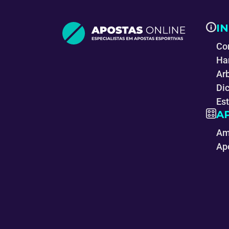
I
Co
Ha
Ar
Di
Es
A
Am
Ap