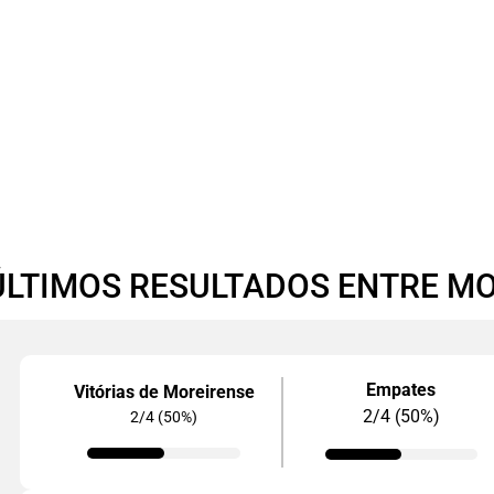
ÚLTIMOS RESULTADOS ENTRE MO
Empates
Vitórias de Moreirense
2/4 (50%)
2/4 (50%)