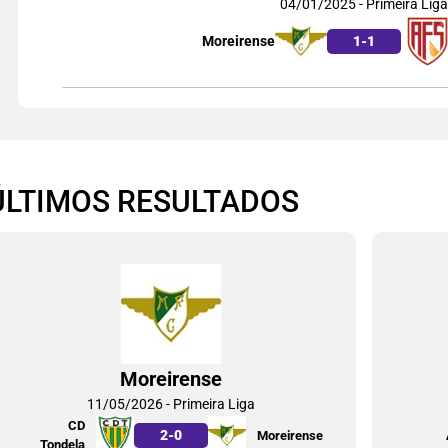
04/01/2025 - Primeira Liga
Moreirense
1
-
1
ÚLTIMOS RESULTADOS
Moreirense
11/05/2026 - Primeira Liga
CD
2
-
0
Moreirense
Tondela