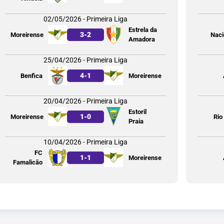
02/05/2026 - Primeira Liga
Estrela da
3
-
2
Moreirense
Naci
Amadora
25/04/2026 - Primeira Liga
4
-
1
Benfica
Moreirense
20/04/2026 - Primeira Liga
Estoril
1
-
0
Moreirense
Rio
Praia
10/04/2026 - Primeira Liga
FC
1
-
1
Moreirense
Famalicão