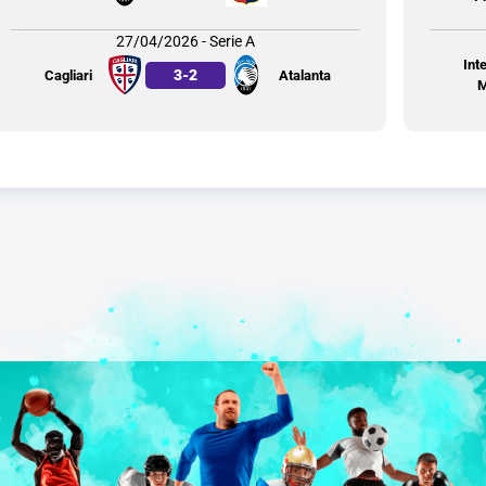
27/04/2026 - Serie A
Int
3
-
2
Cagliari
Atalanta
M