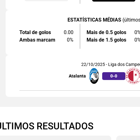
ESTATÍSTICAS MÉDIAS
(último
Total de golos
0.00
Mais de 0.5 golos
0
Ambas marcam
0%
Mais de 1.5 golos
0
22/10/2025 - Liga dos Campe
Atalanta
0
-
0
ÚLTIMOS RESULTADOS