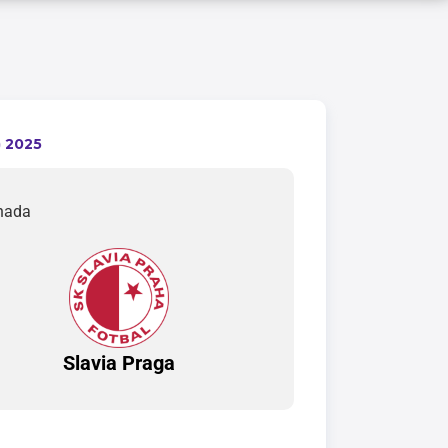
 2025
rnada
0
Slavia Praga