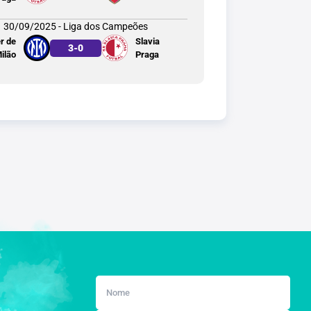
30/09/2025 - Liga dos Campeões
er de
Slavia
3
-
0
ilão
Praga