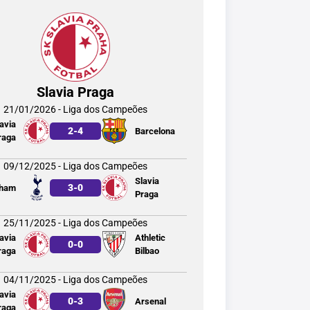
Slavia Praga
21/01/2026 - Liga dos Campeões
avia
2
-
4
Barcelona
raga
09/12/2025 - Liga dos Campeões
Slavia
3
-
0
nham
Praga
25/11/2025 - Liga dos Campeões
avia
Athletic
0
-
0
raga
Bilbao
04/11/2025 - Liga dos Campeões
avia
0
-
3
Arsenal
raga