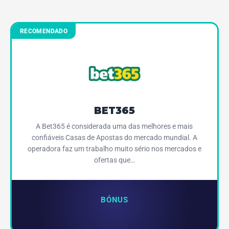
RECOMENDADO
BET365
A Bet365 é considerada uma das melhores e mais
confiáveis Casas de Apostas do mercado mundial. A
operadora faz um trabalho muito sério nos mercados e
ofertas que…
BÓNUS