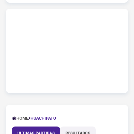
HUACHIPATO
HOME
ÚLTIMAS PARTIDAS
RESULTADOS