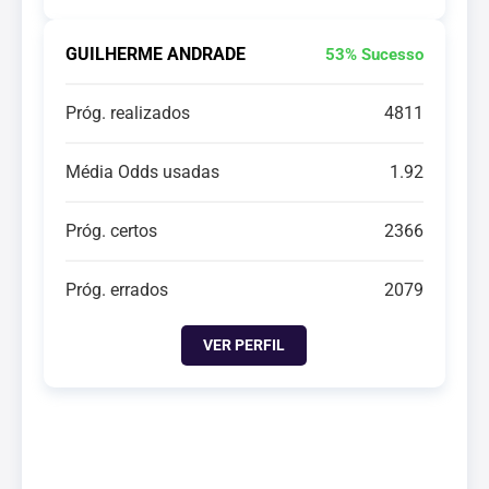
GUILHERME ANDRADE
53% Sucesso
Próg. realizados
4811
Média Odds usadas
1.92
Próg. certos
2366
Próg. errados
2079
VER PERFIL