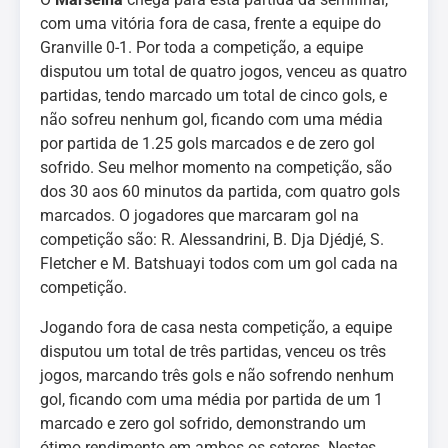
com uma vitória fora de casa, frente a equipe do
Granville 0-1. Por toda a competição, a equipe
disputou um total de quatro jogos, venceu as quatro
partidas, tendo marcado um total de cinco gols, e
não sofreu nenhum gol, ficando com uma média
por partida de 1.25 gols marcados e de zero gol
sofrido. Seu melhor momento na competição, são
dos 30 aos 60 minutos da partida, com quatro gols
marcados. O jogadores que marcaram gol na
competição são: R. Alessandrini, B. Dja Djédjé, S.
Fletcher e M. Batshuayi todos com um gol cada na
competição.
Jogando fora de casa nesta competição, a equipe
disputou um total de três partidas, venceu os três
jogos, marcando três gols e não sofrendo nenhum
gol, ficando com uma média por partida de um 1
marcado e zero gol sofrido, demonstrando um
ótimo rendimento em ambos os setores. Nestes