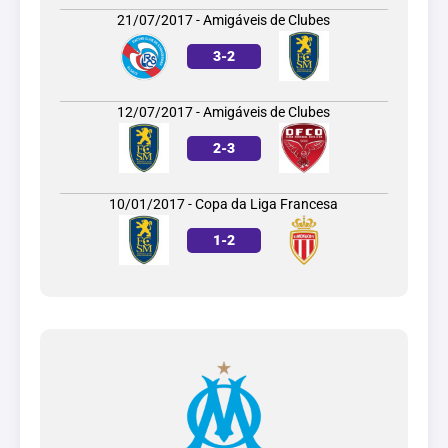
21/07/2017 - Amigáveis de Clubes
3
-
2
12/07/2017 - Amigáveis de Clubes
2
-
3
10/01/2017 - Copa da Liga Francesa
1
-
2