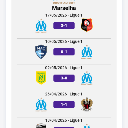
Marselha
17/05/2026 - Ligue 1
3
-
1
10/05/2026 - Ligue 1
0
-
1
02/05/2026 - Ligue 1
3
-
0
26/04/2026 - Ligue 1
1
-
1
18/04/2026 - Ligue 1