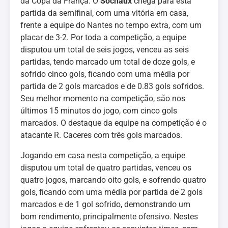
da Copa da França. O
Sochaux
chega para esta
partida da semifinal, com uma vitória em casa,
frente a equipe do Nantes no tempo extra, com um
placar de 3-2. Por toda a competição, a equipe
disputou um total de seis jogos, venceu as seis
partidas, tendo marcado um total de doze gols, e
sofrido cinco gols, ficando com uma média por
partida de 2 gols marcados e de 0.83 gols sofridos.
Seu melhor momento na competição, são nos
últimos 15 minutos do jogo, com cinco gols
marcados. O destaque da equipe na competição é o
atacante R. Caceres com três gols marcados.
Jogando em casa nesta competição, a equipe
disputou um total de quatro partidas, venceu os
quatro jogos, marcando oito gols, e sofrendo quatro
gols, ficando com uma média por partida de 2 gols
marcados e de 1 gol sofrido, demonstrando um
bom rendimento, principalmente ofensivo. Nestes