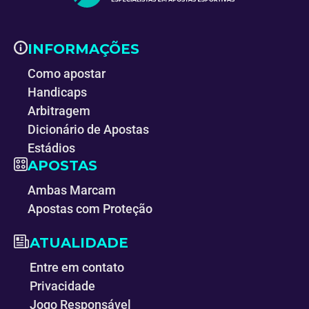
INFORMAÇÕES
Como apostar
Handicaps
Arbitragem
Dicionário de Apostas
Estádios
APOSTAS
Ambas Marcam
Apostas com Proteção
ATUALIDADE
Entre em contato
Privacidade
Jogo Responsável