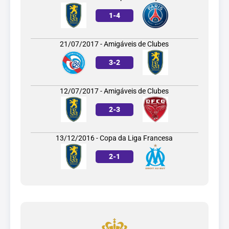
1
-
4
21/07/2017 - Amigáveis de Clubes
3
-
2
12/07/2017 - Amigáveis de Clubes
2
-
3
13/12/2016 - Copa da Liga Francesa
2
-
1