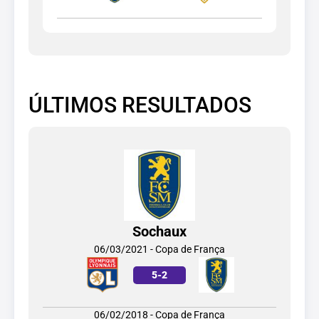
ÚLTIMOS RESULTADOS
Sochaux
06/03/2021 - Copa de França
5
-
2
06/02/2018 - Copa de França