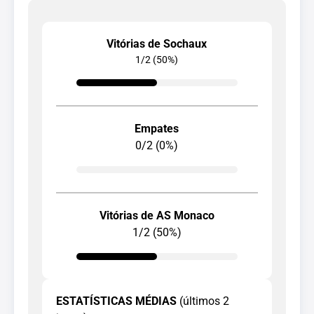
Vitórias de Sochaux
1/2 (50%)
Empates
0/2 (0%)
Vitórias de AS Monaco
1/2 (50%)
ESTATÍSTICAS MÉDIAS
(últimos 2