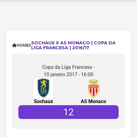
SOCHAUX X AS MONACO ( COPA DA
HOME
LIGA FRANCESA ) 2016/17
Copa da Liga Francesa -
10 janeiro 2017 - 16:00
Sochaux
AS Monaco
1
2