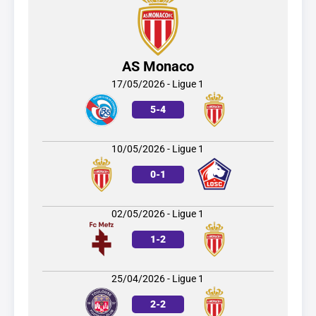
AS Monaco
17/05/2026 - Ligue 1
5
-
4
10/05/2026 - Ligue 1
0
-
1
02/05/2026 - Ligue 1
1
-
2
25/04/2026 - Ligue 1
2
-
2