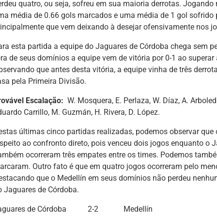
erdeu quatro, ou seja, sofreu em sua maioria derrotas. Jogando
ma média de 0.66 gols marcados e uma média de 1 gol sofrido p
rincipalmente que vem deixando à desejar ofensivamente nos jo
ara esta partida a equipe do Jaguares de Córdoba chega sem pe
ora de seus domínios a equipe vem de vitória por 0-1 ao superar
bservando que antes desta vitória, a equipe vinha de três derro
asa pela Primeira Divisão.
rovável Escalação:
W. Mosquera, E. Perlaza, W. Díaz, A. Arboled
duardo Carrillo, M. Guzmán, H. Rivera, D. López.
estas últimas cinco partidas realizadas, podemos observar que 
espeito ao confronto direto, pois venceu dois jogos enquanto 
ambém ocorreram três empates entre os times. Podemos també
arcaram. Outro fato é que em quatro jogos ocorreram pelo menos
estacando que o Medellín em seus domínios não perdeu nenhum
o Jaguares de Córdoba.
aguares de Córdoba
2-2
Medellín