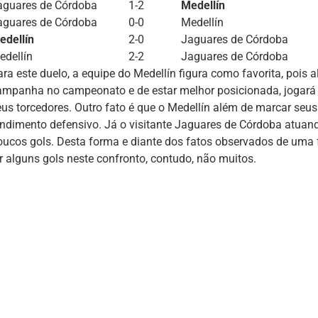
aguares de Córdoba
1-2
Medellín
aguares de Córdoba
0-0
Medellín
edellín
2-0
Jaguares de Córdoba
edellín
2-2
Jaguares de Córdoba
ara este duelo, a equipe do Medellín figura como favorita, pois
ampanha no campeonato e de estar melhor posicionada, jogará 
eus torcedores. Outro fato é que o Medellín além de marcar seu
endimento defensivo. Já o visitante Jaguares de Córdoba atuan
oucos gols. Desta forma e diante dos fatos observados de uma
er alguns gols neste confronto, contudo, não muitos.