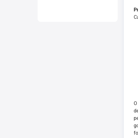
P
C
O
d
p
g
f