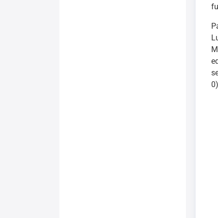
f
P
L
M
e
s
0