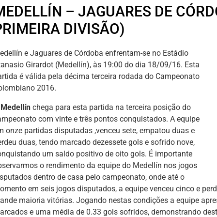
MEDELLÍN – JAGUARES DE CÓR
PRIMEIRA DIVISÃO)
edellín e Jaguares de Córdoba enfrentam-se no Estádio
tanasio Girardot (Medellín), às 19:00 do dia 18/09/16. Esta
artida é válida pela décima terceira rodada do Campeonato
olombiano 2016.
O
Medellín
chega para esta partida na terceira posição do
ampeonato com vinte e três pontos conquistados. A equipe
m onze partidas disputadas ,venceu sete, empatou duas e
erdeu duas, tendo marcado dezessete gols e sofrido nove,
onquistando um saldo positivo de oito gols. É importante
bservarmos o rendimento da equipe do Medellín nos jogos
isputados dentro de casa pelo campeonato, onde até o
omento em seis jogos disputados, a equipe venceu cinco e perd
rande maioria vitórias. Jogando nestas condições a equipe apr
arcados e uma média de 0.33 gols sofridos, demonstrando des