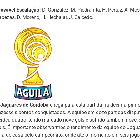
rovável Escalação:
D. González, M. Piedrahita, H. Pertúz, A. Mosq
abezas, D. Moreno, H. Hechalar, J. Caicedo.
Jaguares de Córdoba
chega para esta partida na décima pri
ezesseis pontos conquistados. A equipe em doze partidas dispu
erdeu quatro, tendo marcado nove gols e sofrido também nove,
ols. É importante observarmos o rendimento da equipe do Jagu
ora de casa pelo campeonato, onde até o momento em seis jogos