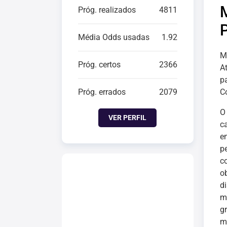
Próg. realizados
4811
Média Odds usadas
1.92
M
Próg. certos
2366
A
p
Próg. errados
2079
C
VER PERFIL
c
e
p
c
o
d
m
g
m