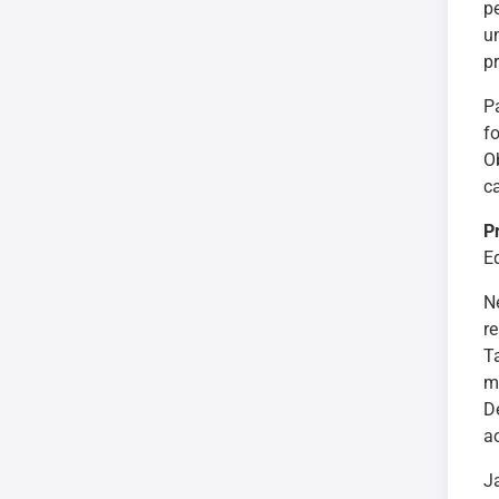
p
u
p
P
f
O
c
P
E
N
r
T
m
D
a
J