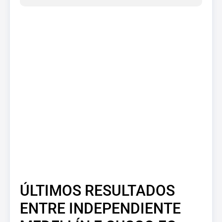
ÚLTIMOS RESULTADOS
ENTRE INDEPENDIENTE