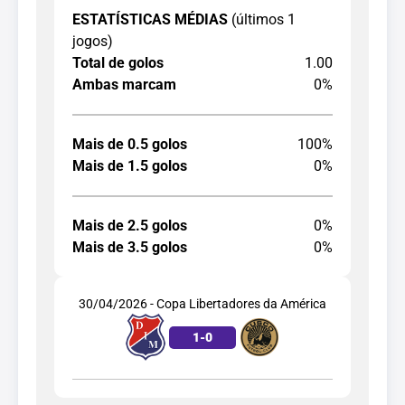
ESTATÍSTICAS MÉDIAS
(últimos 1
jogos)
Total de golos
1.00
Ambas marcam
0%
Mais de 0.5 golos
100%
Mais de 1.5 golos
0%
Mais de 2.5 golos
0%
Mais de 3.5 golos
0%
30/04/2026 - Copa Libertadores da América
1
-
0