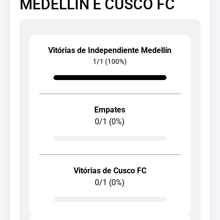
MEDELLÍN E CUSCO FC
Vitórias de Independiente Medellín
1/1 (100%)
Empates
0/1 (0%)
Vitórias de Cusco FC
0/1 (0%)