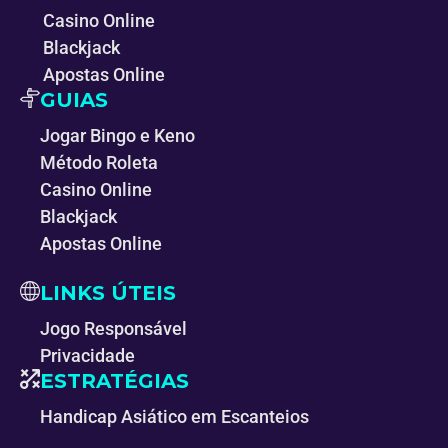
Casino Online
Blackjack
Apostas Online
GUIAS
Jogar Bingo e Keno
Método Roleta
Casino Online
Blackjack
Apostas Online
LINKS ÚTEIS
Jogo Responsável
Privacidade
ESTRATÉGIAS
Handicap Asiático em Escanteios