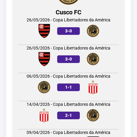
Cusco FC
26/05/2026 - Copa Libertadores da América
3
-
0
26/05/2026 - Copa Libertadores da América
3
-
0
06/05/2026 - Copa Libertadores da América
1
-
1
14/04/2026 - Copa Libertadores da América
2
-
1
09/04/2026 - Copa Libertadores da América