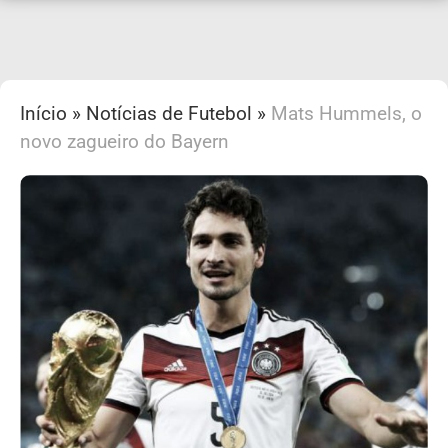
Início
»
Notícias de Futebol
»
Mats Hummels, o
novo zagueiro do Bayern