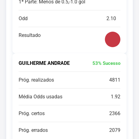
1ª Parte: Menos de 0.5,-1.0 gol
Odd
2.10
Resultado
GUILHERME ANDRADE
53% Sucesso
Próg. realizados
4811
Média Odds usadas
1.92
Próg. certos
2366
Próg. errados
2079