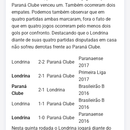
Paraná Clube venceu um. Também ocorreram dois
empates. Podemos também observar que em
quatro partidas ambas marcaram, fora o fato de
que em quatro jogos ocorreram pelo menos dois
gols por confronto. Destacando que o Londrina
diante de suas quatro partidas disputadas em casa
não sofreu derrotas frente ao Paraná Clube.
Paranaense
Londrina
2-2
Paraná Clube
2017
Primeira Liga
Londrina
2-1
Paraná Clube
2017
Paraná
Brasileirão B
2-1
Londrina
Clube
2016
Brasileirão B
Londrina
1-1
Paraná Clube
2016
Paranaense
Londrina
1-0
Paraná Clube
2016
Nesta quinta rodada o Londrina jogará diante do