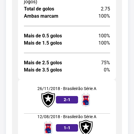
jogos)
Total de golos
2.75
Ambas marcam
100%
Mais de 0.5 golos
100%
Mais de 1.5 golos
100%
Mais de 2.5 golos
75%
Mais de 3.5 golos
0%
26/11/2018 - Brasileirão Série A
2
-
1
12/08/2018 - Brasileirão Série A
1
-
1