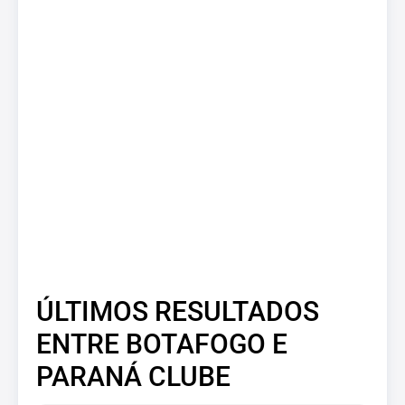
ÚLTIMOS RESULTADOS
ENTRE BOTAFOGO E
PARANÁ CLUBE