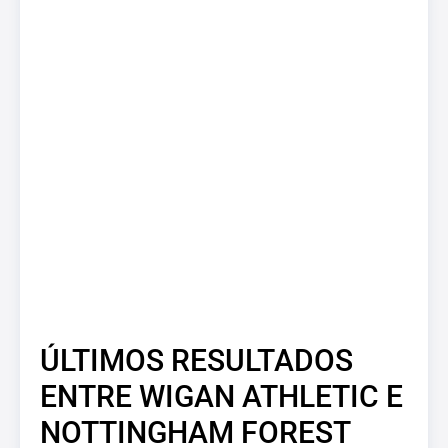
ÚLTIMOS RESULTADOS
ENTRE WIGAN ATHLETIC E
NOTTINGHAM FOREST