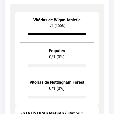
Vitórias de Wigan Athletic
1/1 (100%)
Empates
0/1 (0%)
Vitórias de Nottingham Forest
0/1 (0%)
ESTATÍSTICAS MÉDIAS
(últimos 1